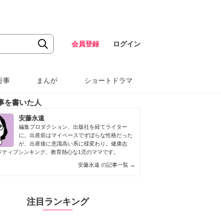
会員登録
ログイン
行事
まんが
ショートドラマ
事を書いた人
安藤永遠
編集プロダクション、出版社を経てライター
に。出産前はマイペースでずぼらな性格だった
が、出産後に意識高い系に様変わり。健康志
ジティブシンキング、教育熱心な1児のママです。
安藤永遠 の記事一覧
→
注目ランキング