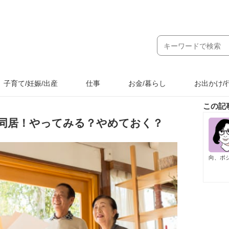
子育て/妊娠/出産
仕事
お金/暮らし
お出かけ/
この記
同居！やってみる？やめておく？
向、ポ