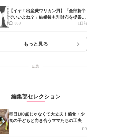
【イヤ！出産費ワリカン男】「全部折半
でいいよね？」結婚後も別財布を提案＜
第10話＞#4コマ母道場
388
1日前
もっと見る
広告
編集部セレクション
毎日100点じゃなくて大丈夫！偏食・少
食の子どもと向き合うママたちの工夫
PR