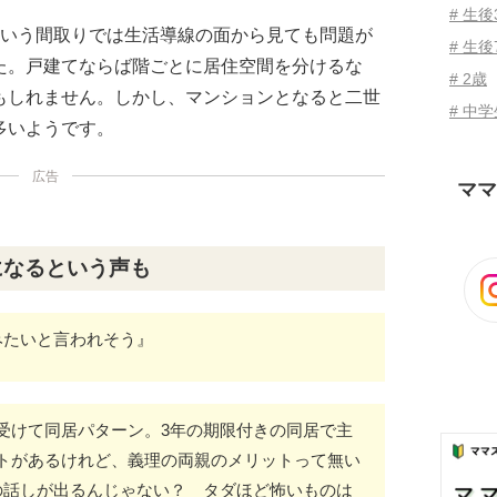
# 生
という間取りでは生活導線の面から見ても問題が
# 生後
た。戸建てならば階ごとに居住空間を分けるな
# 2歳
もしれません。しかし、マンションとなると二世
# 中
多いようです。
広告
ママ
になるという声も
みたいと言われそう』
受けて同居パターン。3年の期限付きの同居で主
トがあるけれど、義理の両親のメリットって無い
の話しが出るんじゃない？ タダほど怖いものは