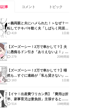
気記事
コメント
トピック
＜義両親と夫にハメられた！＞なぜ？一
転してテキパキ動く夫「しばらく同居」
提案され【第4話まんが】
419
1日前
【ズーズーシー！2万で車かして？】夫
に愚痴るドン引き「ありえないよ！」＜
第16話＞#4コマ母道場
279
20時間前
【ズーズーシー！2万で車かして？】唖
然も…すぐに連絡が「私も貸さない」＜
第15話＞#4コマ母道場
163
1日前
【イヤ！出産費ワリカン男】「費用は折
半、家事育児は妻負担」主張すると…＜
第11話＞#4コマ母道場
514
19時間前