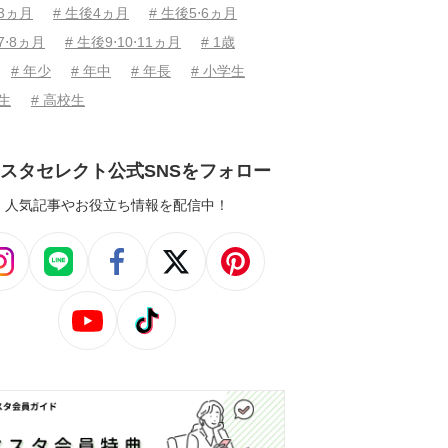
後3ヵ月
# 生後4ヵ月
# 生後5⋅6ヵ月
7⋅8ヵ月
# 生後9⋅10⋅11ヵ月
# 1歳
# 年少
# 年中
# 年長
# 小学生
学生
# 高校生
スタセレクト公式SNSをフォロー
人気記事やお役立ち情報を配信中！