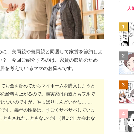
人
1
めに、実両親や義両親と同居して家賃を節約しよ
2
か？ 今回ご紹介するのは、家賃の節約のため
同居を考えているママのお悩みです。
3
してお金を貯めてからマイホームを購入しようと
那の給料も上がるので。義実家は両親ともフルで
ではないのですが、やっぱりしんどいかな……。
好です。義母の性格は、すごくサバサバしていま
4
こともされたこともないです（月1でしか会わな