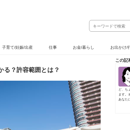
子育て/妊娠/出産
仕事
お金/暮らし
お出かけ/
この記
かる？許容範囲とは？
ど、ち
ます。
あなた