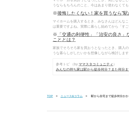
うならもちろんのこと、今はあまり使わなくても子
※
後悔したくない！家を買うなら”駅
マイホームを購入するとき、みなさんはどんなこ
は重要ですよね。実際に暮らし始めてから「すごく
※
「交通の利便性」「治安の良さ」
こととは？
家族でそろそろ家を買おうとなったとき、購入の
うな暮らしがしたいかを想像しながら検討しますが
参考トピ （by
ママスタコミュニティ
）
みんなの持ち家は駅から徒歩何分？また何分ま
TOP
ニュース&コラム
駅から自宅まで徒歩何分かか