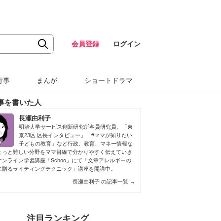
会員登録
ログイン
行事
まんが
ショートドラマ
事を書いた人
長瀬由利子
明治大学サービス創新研究所客員研究員。「東
京23区 区長インタビュー」「#ママが知りたい
子どもの教育」など行政、教育、マネー情報な
ょっと難しい分野をママ目線で分かりやすく伝えていき
オンライン学習講座「Schoo」にて「文章アレルギーの
に贈るライティングテクニック」講座を開講中。
長瀬由利子 の記事一覧
→
注目ランキング