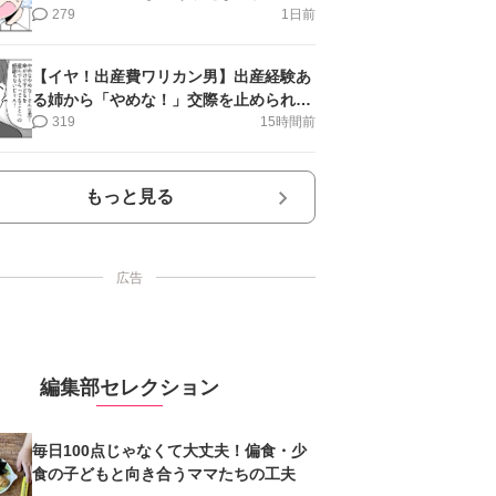
第16話＞#4コマ母道場
279
1日前
【イヤ！出産費ワリカン男】出産経験あ
る姉から「やめな！」交際を止められ＜
第12話＞#4コマ母道場
319
15時間前
もっと見る
広告
編集部セレクション
毎日100点じゃなくて大丈夫！偏食・少
食の子どもと向き合うママたちの工夫