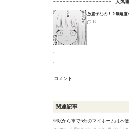
人気
放置子なの！？無遠慮
16
関連記事
※
駅から車で5分のマイホームは不
マイホームを買おうとなったとき、気になること