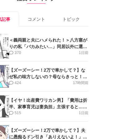
気記事
コメント
トピック
＜義両親と夫にハメられた！＞八方塞が
りの私「バカみたい…」同居以外に選択
肢がない【第5話まんが】
370
1日前
【ズーズーシー！2万で車かして？】な
ぜ私の味方しないの？母ならきっと！＜
第17話＞#4コマ母道場
424
17時間前
【イヤ！出産費ワリカン男】「費用は折
半、家事育児は妻負担」主張すると…＜
第11話＞#4コマ母道場
515
1日前
【ズーズーシー！2万で車かして？】夫
に愚痴るドン引き「ありえないよ！」＜