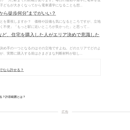
どもが大きくなってから電車通学になることも想...
から徒歩何分”までがいい？
とを重視しますか？ 価格や設備も気になるところですが、立地
不便」「もっと駅に近いところが良かった」と思って...
など、住宅を購入した人がエリア決めで意識した
決め手の一つとなるのはその立地ですよね。どのエリアでどのよ
、実際に購入する前はさまざまな判断材料が欲し...
でなら許せる？
る？許容範囲とは？
広告