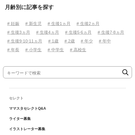
月齢別に記事を探す
# 妊娠
# 新生児
# 生後1ヵ月
# 生後2ヵ月
# 生後3ヵ月
# 生後4ヵ月
# 生後5⋅6ヵ月
# 生後7⋅8ヵ月
# 生後9⋅10⋅11ヵ月
# 1歳
# 2歳
# 年少
# 年中
# 年長
# 小学生
# 中学生
# 高校生
セレクト
ママスタセレクトQ&A
ライター募集
イラストレーター募集