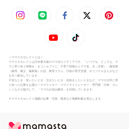
＜ママスタセレクトとは＞
ママスタセレクトは日本最大級のママ向けメディアです。「いつでも、どこでも、マ
マに寄り添う情報を」をコンセプトに、子育て情報からママ友、夫（旦那）、義実家
（義母、義父、義家族）の話、教育コラム、行政の育児支援、オリジナルまんがなど
を日々配信しています。
不安なとき・笑いたいとき・泣きたいとき・息抜きしたいときなど、ママの日常に寄
り添った記事をお届け！ママライター・ママイラストレーター・専門家・行政・タレ
ントなどが協力して、「ママのお悩み解決」を目指していきます。
※ママスタセレクト掲載の記事・写真・図表など無断転載を禁止します。