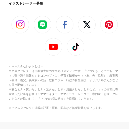
イラストレーター募集
＜ママスタセレクトとは＞
ママスタセレクトは日本最大級のママ向けメディアです。「いつでも、どこでも、マ
マに寄り添う情報を」をコンセプトに、子育て情報からママ友、夫（旦那）、義実家
（義母、義父、義家族）の話、教育コラム、行政の育児支援、オリジナルまんがなど
を日々配信しています。
不安なとき・笑いたいとき・泣きたいとき・息抜きしたいときなど、ママの日常に寄
り添った記事をお届け！ママライター・ママイラストレーター・専門家・行政・タレ
ントなどが協力して、「ママのお悩み解決」を目指していきます。
※ママスタセレクト掲載の記事・写真・図表など無断転載を禁止します。