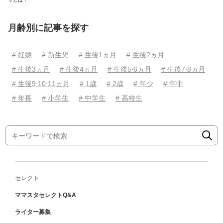
月齢別に記事を探す
# 妊娠
# 新生児
# 生後1ヵ月
# 生後2ヵ月
# 生後3ヵ月
# 生後4ヵ月
# 生後5⋅6ヵ月
# 生後7⋅8ヵ月
# 生後9⋅10⋅11ヵ月
# 1歳
# 2歳
# 年少
# 年中
# 年長
# 小学生
# 中学生
# 高校生
セレクト
ママスタセレクトQ&A
ライター募集