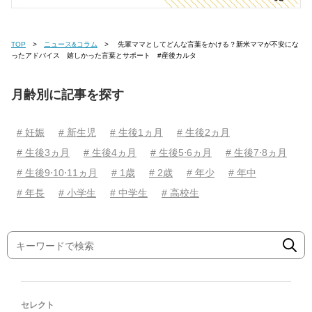
TOP
ニュース&コラム
先輩ママとしてどんな言葉をかける？新米ママが不安にな
ったアドバイス 嬉しかった言葉とサポート #産後カルタ
月齢別に記事を探す
# 妊娠
# 新生児
# 生後1ヵ月
# 生後2ヵ月
# 生後3ヵ月
# 生後4ヵ月
# 生後5⋅6ヵ月
# 生後7⋅8ヵ月
# 生後9⋅10⋅11ヵ月
# 1歳
# 2歳
# 年少
# 年中
# 年長
# 小学生
# 中学生
# 高校生
セレクト