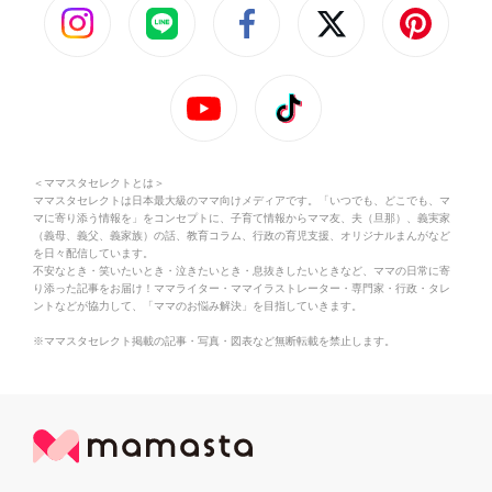
＜ママスタセレクトとは＞
ママスタセレクトは日本最大級のママ向けメディアです。「いつでも、どこでも、マ
マに寄り添う情報を」をコンセプトに、子育て情報からママ友、夫（旦那）、義実家
（義母、義父、義家族）の話、教育コラム、行政の育児支援、オリジナルまんがなど
を日々配信しています。
不安なとき・笑いたいとき・泣きたいとき・息抜きしたいときなど、ママの日常に寄
り添った記事をお届け！ママライター・ママイラストレーター・専門家・行政・タレ
ントなどが協力して、「ママのお悩み解決」を目指していきます。
※ママスタセレクト掲載の記事・写真・図表など無断転載を禁止します。