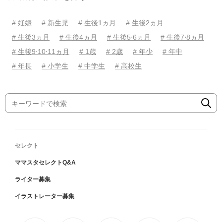
# 妊娠
# 新生児
# 生後1ヵ月
# 生後2ヵ月
# 生後3ヵ月
# 生後4ヵ月
# 生後5⋅6ヵ月
# 生後7⋅8ヵ月
# 生後9⋅10⋅11ヵ月
# 1歳
# 2歳
# 年少
# 年中
# 年長
# 小学生
# 中学生
# 高校生
セレクト
ママスタセレクトQ&A
ライター募集
イラストレーター募集