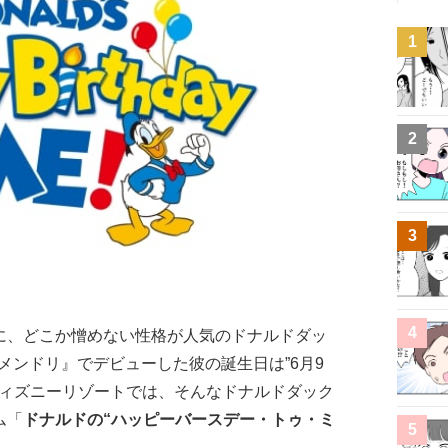
1
2
3
4
に、どこか憎めない性格が人気のドナルドダッ
いメンドリ』でデビューした彼の誕生日は”6月9
ディズニーリゾートでは、そんなドナルドダック
ム「
ドナルドの“ハッピーバースデー・トゥ・ミ
5