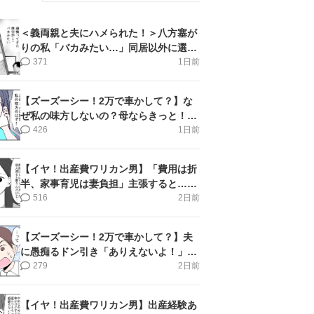
＜義両親と夫にハメられた！＞八方塞が
りの私「バカみたい…」同居以外に選択
肢がない【第5話まんが】
371
1日前
【ズーズーシー！2万で車かして？】な
ぜ私の味方しないの？母ならきっと！＜
第17話＞#4コマ母道場
426
1日前
【イヤ！出産費ワリカン男】「費用は折
半、家事育児は妻負担」主張すると…＜
第11話＞#4コマ母道場
516
2日前
【ズーズーシー！2万で車かして？】夫
に愚痴るドン引き「ありえないよ！」＜
第16話＞#4コマ母道場
279
2日前
【イヤ！出産費ワリカン男】出産経験あ