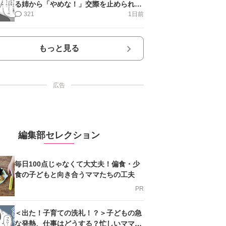
る姉から「やめな！」交際を止められ＜
第12話＞#4コマ母道場
321
1日前
もっと見る
広告
編集部セレクション
毎日100点じゃなくて大丈夫！偏食・少
食の子どもと向き合うママたちの工夫
PR
＜出た！子育ての洗礼！？＞子どもの急
な発熱、仕事はどうする？忙しいママを