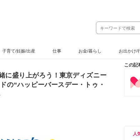
子育て/妊娠/出産
仕事
お金/暮らし
お出かけ/
この記
緒に盛り上がろう！東京ディズニー
ルドの“ハッピーバースデー・トゥ・
ら
人