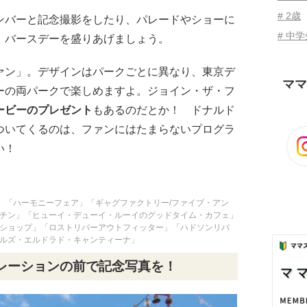
# 2歳
ンバーと記念撮影をしたり、パレードやショーに
# 中
、バースデーを盛りあげましょう。
ァン」。デザインはパークごとに異なり、東京デ
ママ
ーの両パークで楽しめますよ。ジョイン・ザ・フ
ービーのプレゼント
もあるのだとか！ ドナルド
ついてくるのは、ファンにはたまらないプログラ
い！
」「ハーモニーフェア」「ギャグファクトリー/ファイブ・アン
チン」「ヒューイ・デューイ・ルーイのグッドタイム・カフェ」
ショップ」「ロストリバーアウトフィッター」「ハドソンリバ
ルズ・エルドラド・キャンティーナ」
レーションの前で記念写真を！