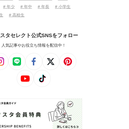
# 年少
# 年中
# 年長
# 小学生
学生
# 高校生
スタセレクト公式SNSをフォロー
人気記事やお役立ち情報を配信中！