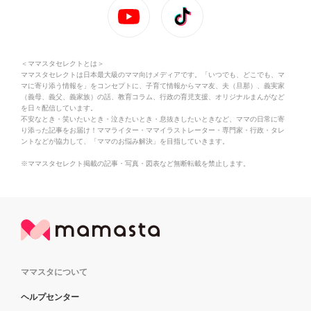
＜ママスタセレクトとは＞
ママスタセレクトは日本最大級のママ向けメディアです。「いつでも、どこでも、マ
マに寄り添う情報を」をコンセプトに、子育て情報からママ友、夫（旦那）、義実家
（義母、義父、義家族）の話、教育コラム、行政の育児支援、オリジナルまんがなど
を日々配信しています。
不安なとき・笑いたいとき・泣きたいとき・息抜きしたいときなど、ママの日常に寄
り添った記事をお届け！ママライター・ママイラストレーター・専門家・行政・タレ
ントなどが協力して、「ママのお悩み解決」を目指していきます。
※ママスタセレクト掲載の記事・写真・図表など無断転載を禁止します。
ママスタについて
ヘルプセンター