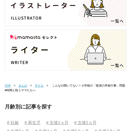
TOP
まんが
子ども
こんなの聞いてない！小学校の「怒涛の学校行事」問題
#時間と戦うママたちへ
月齢別に記事を探す
# 妊娠
# 新生児
# 生後1ヵ月
# 生後2ヵ月
# 生後3ヵ月
# 生後4ヵ月
# 生後5⋅6ヵ月
# 生後7⋅8ヵ月