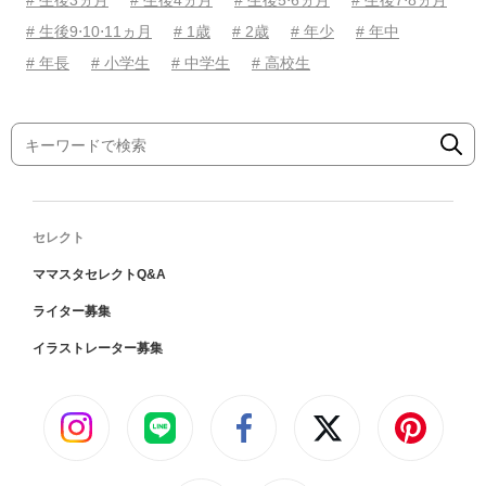
# 生後9⋅10⋅11ヵ月
# 1歳
# 2歳
# 年少
# 年中
# 年長
# 小学生
# 中学生
# 高校生
セレクト
ママスタセレクトQ&A
ライター募集
イラストレーター募集