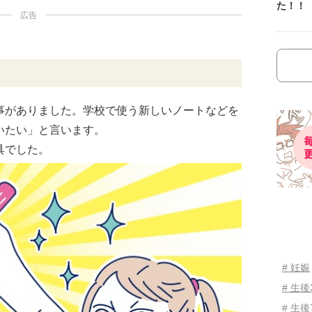
た！！
広告
事がありました。学校で使う新しいノートなどを
いたい」と言います。
具でした。
# 妊娠
# 生
# 生後