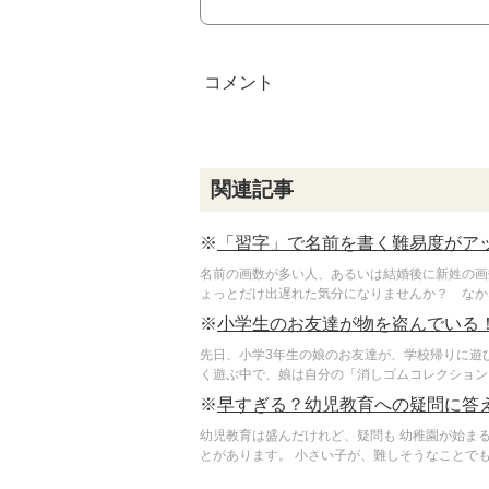
関連記事
※
「習字」で名前を書く難易度がア
名前の画数が多い人、あるいは結婚後に新姓の画
ょっとだけ出遅れた気分になりませんか？ なかな
※
小学生のお友達が物を盗んでいる
先日、小学3年生の娘のお友達が、学校帰りに遊
く遊ぶ中で、娘は自分の「消しゴムコレクション」
※
早すぎる？幼児教育への疑問に答
幼児教育は盛んだけれど、疑問も 幼稚園が始ま
とがあります。 小さい子が、難しそうなことでも