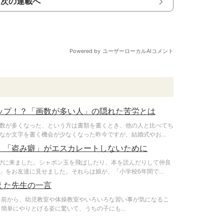
次の連載へ
ップ！？「画数が多い人」の隠れた苦労とは
数が多くなった、という方は書類を書くとき、他の人と比べてち
か文字を書く機会が少なくなった昨今ですが、結婚式やお...
！「盗み癖」がエスカレートしないために
びに来ました。シャボン玉を飛ばしたり、本を読んだりして仲良
をお友達に見せました。それらは娘が、「小学校6年間で...
えた先生の一言
る前から、幼児教室や体操教室やいろいろな習い事が気になるこ
簡単にやりとげる姿に驚いて、うちの子にも...