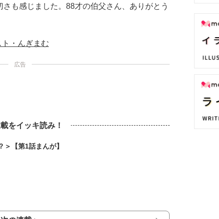
切さも感じました。88才の伯父さん、ありがとう
スト・んぎまむ
広告
連載をイッキ読み！
？＞【第1話まんが】