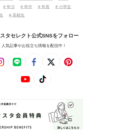
# 年少
# 年中
# 年長
# 小学生
学生
# 高校生
スタセレクト公式SNSをフォロー
人気記事やお役立ち情報を配信中！