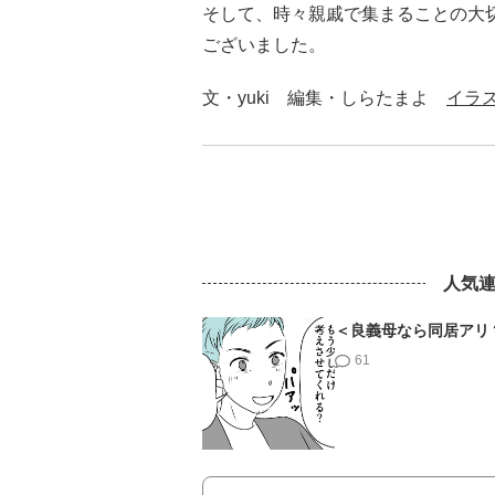
そして、時々親戚で集まることの大
ございました。
文・yuki 編集・しらたまよ
イラ
人気
＜良義母なら同居アリ
61