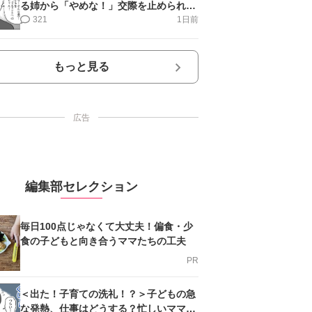
る姉から「やめな！」交際を止められ＜
第12話＞#4コマ母道場
321
1日前
もっと見る
広告
編集部セレクション
毎日100点じゃなくて大丈夫！偏食・少
食の子どもと向き合うママたちの工夫
PR
＜出た！子育ての洗礼！？＞子どもの急
な発熱、仕事はどうする？忙しいママを