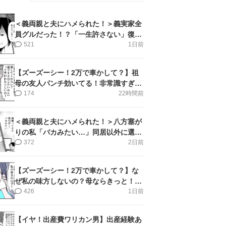
＜義両親と夫にハメられた！＞義実家全
員グルだった！？「一生許さない」復讐
誓った私【第6話まんが】
521
1日前
【ズーズーシー！2万で車かして？】祖
母の友人パンチ効いてる！非常識すぎ＜
第18話＞#4コマ母道場
174
22時間前
＜義両親と夫にハメられた！＞八方塞が
りの私「バカみたい…」同居以外に選択
肢がない【第5話まんが】
372
2日前
【ズーズーシー！2万で車かして？】な
ぜ私の味方しないの？母ならきっと！＜
第17話＞#4コマ母道場
426
1日前
【イヤ！出産費ワリカン男】出産経験あ