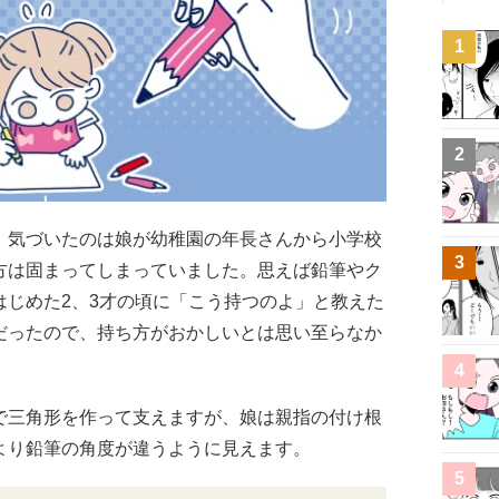
1
2
、気づいたのは娘が幼稚園の年長さんから小学校
3
方は固まってしまっていました。思えば鉛筆やク
はじめた2、3才の頃に「こう持つのよ」と教えた
だったので、持ち方がおかしいとは思い至らなか
4
で三角形を作って支えますが、娘は親指の付け根
より鉛筆の角度が違うように見えます。
5