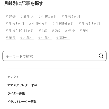
月齢別に記事を探す
# 妊娠
# 新生児
# 生後1ヵ月
# 生後2ヵ月
# 生後3ヵ月
# 生後4ヵ月
# 生後5⋅6ヵ月
# 生後7⋅8ヵ月
# 生後9⋅10⋅11ヵ月
# 1歳
# 2歳
# 年少
# 年中
# 年長
# 小学生
# 中学生
# 高校生
セレクト
ママスタセレクトQ&A
ライター募集
イラストレーター募集