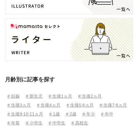
月齢別に記事を探す
# 妊娠
# 新生児
# 生後1ヵ月
# 生後2ヵ月
# 生後3ヵ月
# 生後4ヵ月
# 生後5⋅6ヵ月
# 生後7⋅8ヵ月
# 生後9⋅10⋅11ヵ月
# 1歳
# 2歳
# 年少
# 年中
# 年長
# 小学生
# 中学生
# 高校生