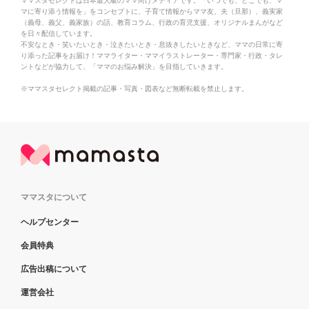
ママスタセレクトは日本最大級のママ向けメディアです。「いつでも、どこでも、マ
マに寄り添う情報を」をコンセプトに、子育て情報からママ友、夫（旦那）、義実家
（義母、義父、義家族）の話、教育コラム、行政の育児支援、オリジナルまんがなど
を日々配信しています。
不安なとき・笑いたいとき・泣きたいとき・息抜きしたいときなど、ママの日常に寄
り添った記事をお届け！ママライター・ママイラストレーター・専門家・行政・タレ
ントなどが協力して、「ママのお悩み解決」を目指していきます。
※ママスタセレクト掲載の記事・写真・図表など無断転載を禁止します。
ママスタについて
ヘルプセンター
会員特典
広告出稿について
運営会社