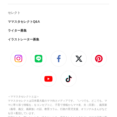
セレクト
ママスタセレクトQ&A
ライター募集
イラストレーター募集
＜ママスタセレクトとは＞
ママスタセレクトは日本最大級のママ向けメディアです。「いつでも、どこでも、マ
マに寄り添う情報を」をコンセプトに、子育て情報からママ友、夫（旦那）、義実家
（義母、義父、義家族）の話、教育コラム、行政の育児支援、オリジナルまんがなど
を日々配信しています。