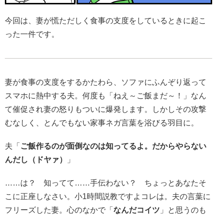
今回は、妻が慌ただしく食事の支度をしているときに起こ
った一件です。
妻が食事の支度をするかたわら、ソファにふんぞり返って
スマホに熱中する夫。何度も「ねえ～ご飯まだ～！」なん
て催促され妻の怒りもついに爆発します。しかしその攻撃
むなしく、とんでもない家事ネガ言葉を浴びる羽目に。
夫「
ご飯作るのが面倒なのは知ってるよ。だからやらない
んだし（ドヤァ）
」
……は？ 知ってて……手伝わない？ ちょっとあなたそ
こに正座しなさい。小1時間説教ですよコレは。夫の言葉に
フリーズした妻。心のなかで「
なんだコイツ
」と思うのも