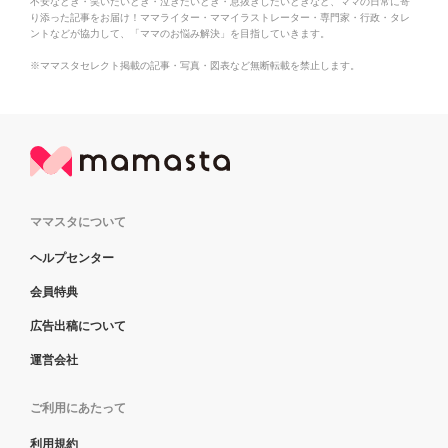
不安なとき・笑いたいとき・泣きたいとき・息抜きしたいときなど、ママの日常に寄
り添った記事をお届け！ママライター・ママイラストレーター・専門家・行政・タレ
ントなどが協力して、「ママのお悩み解決」を目指していきます。
※ママスタセレクト掲載の記事・写真・図表など無断転載を禁止します。
ママスタについて
ヘルプセンター
会員特典
広告出稿について
運営会社
ご利用にあたって
利用規約