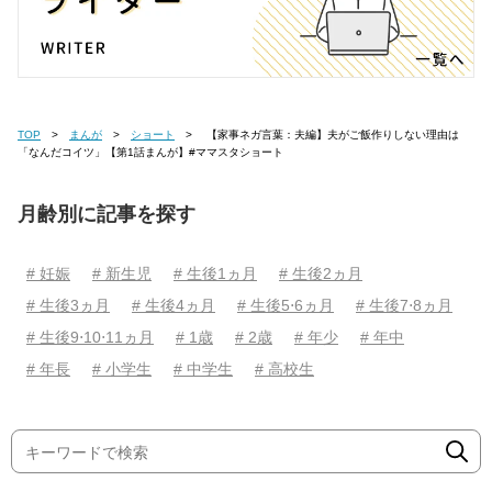
TOP
まんが
ショート
【家事ネガ言葉：夫編】夫がご飯作りしない理由は
「なんだコイツ」【第1話まんが】#ママスタショート
月齢別に記事を探す
# 妊娠
# 新生児
# 生後1ヵ月
# 生後2ヵ月
# 生後3ヵ月
# 生後4ヵ月
# 生後5⋅6ヵ月
# 生後7⋅8ヵ月
# 生後9⋅10⋅11ヵ月
# 1歳
# 2歳
# 年少
# 年中
# 年長
# 小学生
# 中学生
# 高校生