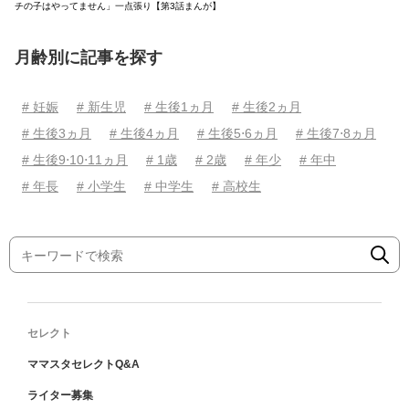
チの子はやってません」一点張り【第3話まんが】
月齢別に記事を探す
# 妊娠
# 新生児
# 生後1ヵ月
# 生後2ヵ月
# 生後3ヵ月
# 生後4ヵ月
# 生後5⋅6ヵ月
# 生後7⋅8ヵ月
# 生後9⋅10⋅11ヵ月
# 1歳
# 2歳
# 年少
# 年中
# 年長
# 小学生
# 中学生
# 高校生
セレクト
ママスタセレクトQ&A
ライター募集