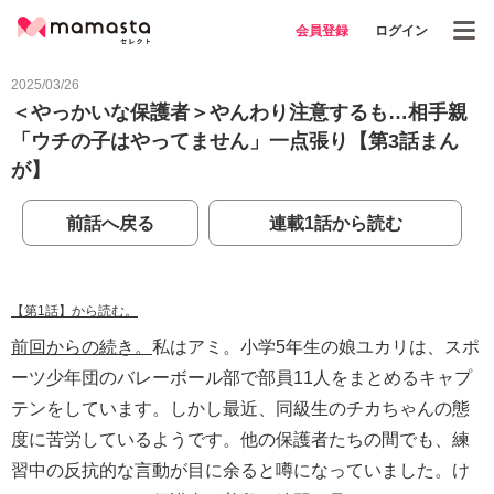
会員登録
ログイン
2025/03/26
＜やっかいな保護者＞やんわり注意するも…相手親
「ウチの子はやってません」一点張り【第3話まん
が】
前話へ戻る
連載1話から読む
【第1話】から読む。
前回からの続き。
私はアミ。小学5年生の娘ユカリは、スポ
ーツ少年団のバレーボール部で部員11人をまとめるキャプ
テンをしています。しかし最近、同級生のチカちゃんの態
度に苦労しているようです。他の保護者たちの間でも、練
習中の反抗的な言動が目に余ると噂になっていました。け