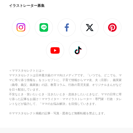
イラストレーター募集
＜ママスタセレクトとは＞
ママスタセレクトは日本最大級のママ向けメディアです。「いつでも、どこでも、マ
マに寄り添う情報を」をコンセプトに、子育て情報からママ友、夫（旦那）、義実家
（義母、義父、義家族）の話、教育コラム、行政の育児支援、オリジナルまんがなど
を日々配信しています。
不安なとき・笑いたいとき・泣きたいとき・息抜きしたいときなど、ママの日常に寄
り添った記事をお届け！ママライター・ママイラストレーター・専門家・行政・タレ
ントなどが協力して、「ママのお悩み解決」を目指していきます。
※ママスタセレクト掲載の記事・写真・図表など無断転載を禁止します。