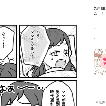
九州朝
た！！
# 妊娠