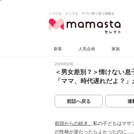
`
いつでも、どこでも、ママに寄り添う情報を
新着
人気企画
家族
2025/03/30
＜男女差別？＞情けない息
「ママ、時代遅れだよ？」
前話へ戻る
連
前回からの続き。
私の子どもはマサ
の性格が逆だったらよかったのに…