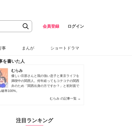
会員登録
ログイン
行事
まんが
ショートドラマ
事を書いた人
むらみ
優しい旦那さんと我の強い息子と東京ライフを
満喫中の関西人。何年経ってもコテコテの関西
弁のため「関西出身の方ですか？」と初対面で
確率100%。
むらみ の記事一覧
→
注目ランキング