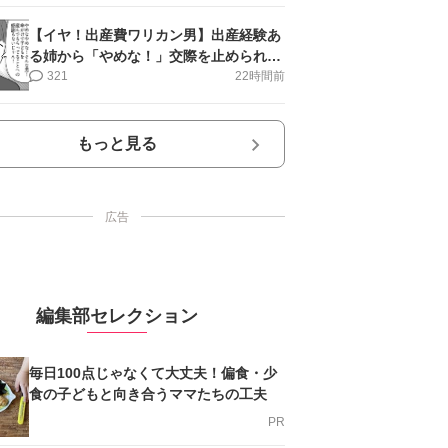
【イヤ！出産費ワリカン男】出産経験あ
る姉から「やめな！」交際を止められ＜
第12話＞#4コマ母道場
321
22時間前
もっと見る
広告
編集部セレクション
毎日100点じゃなくて大丈夫！偏食・少
食の子どもと向き合うママたちの工夫
PR