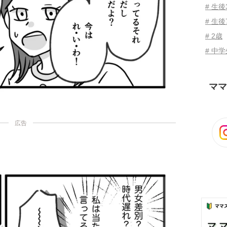
# 生
# 生後
# 2歳
# 中
ママ
広告