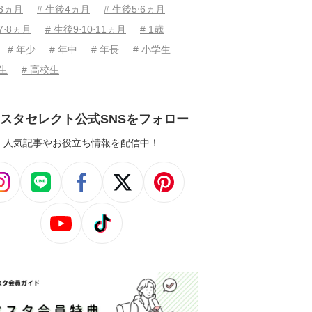
後3ヵ月
# 生後4ヵ月
# 生後5⋅6ヵ月
7⋅8ヵ月
# 生後9⋅10⋅11ヵ月
# 1歳
# 年少
# 年中
# 年長
# 小学生
学生
# 高校生
スタセレクト公式SNSをフォロー
人気記事やお役立ち情報を配信中！