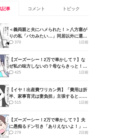
気記事
コメント
トピック
＜義両親と夫にハメられた！＞八方塞が
りの私「バカみたい…」同居以外に選択
肢がない【第5話まんが】
370
1日前
【ズーズーシー！2万で車かして？】な
ぜ私の味方しないの？母ならきっと！＜
第17話＞#4コマ母道場
425
1日前
【イヤ！出産費ワリカン男】「費用は折
半、家事育児は妻負担」主張すると…＜
第11話＞#4コマ母道場
515
1日前
【ズーズーシー！2万で車かして？】夫
に愚痴るドン引き「ありえないよ！」＜
第16話＞#4コマ母道場
279
2日前