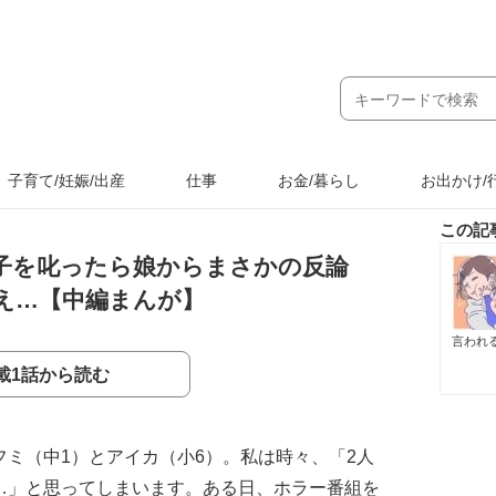
子育て/妊娠/出産
仕事
お金/暮らし
お出かけ/
この記
子を叱ったら娘からまさかの反論
え…【中編まんが】
言われる
載1話から読む
フミ（中1）とアイカ（小6）。私は時々、「2人
…」と思ってしまいます。ある日、ホラー番組を