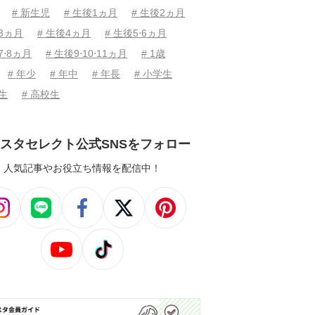
# 新生児
# 生後1ヵ月
# 生後2ヵ月
後3ヵ月
# 生後4ヵ月
# 生後5⋅6ヵ月
7⋅8ヵ月
# 生後9⋅10⋅11ヵ月
# 1歳
# 年少
# 年中
# 年長
# 小学生
学生
# 高校生
スタセレクト公式SNSをフォロー
人気記事やお役立ち情報を配信中！