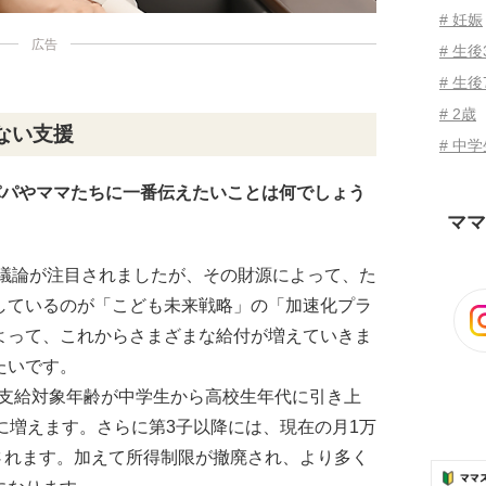
# 妊娠
広告
# 生
# 生後
# 2歳
ない支援
# 中
パパやママたちに一番伝えたいことは何でしょう
ママ
議論が注目されましたが、その財源によって、た
しているのが「こども未来戦略」の「加速化プラ
よって、これからさまざまな給付が増えていきま
たいです。
当の支給対象年齢が中学生から高校生年代に引き上
に増えます。さらに第3子以降には、現在の月1万
給されます。加えて所得制限が撤廃され、より多く