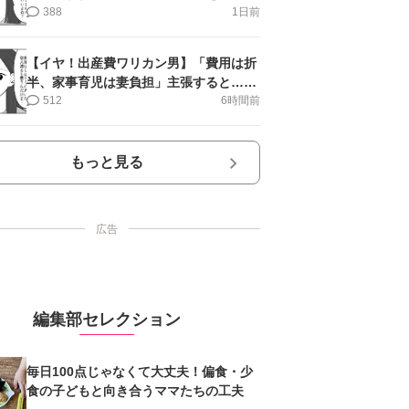
第10話＞#4コマ母道場
388
1日前
【イヤ！出産費ワリカン男】「費用は折
半、家事育児は妻負担」主張すると…＜
第11話＞#4コマ母道場
512
6時間前
もっと見る
広告
編集部セレクション
毎日100点じゃなくて大丈夫！偏食・少
食の子どもと向き合うママたちの工夫