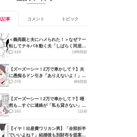
気記事
コメント
トピック
＜義両親と夫にハメられた！＞なぜ？一
転してテキパキ動く夫「しばらく同居」
提案され【第4話まんが】
419
19時間前
【ズーズーシー！2万で車かして？】夫
に愚痴るドン引き「ありえないよ！」＜
第16話＞#4コマ母道場
278
8時間前
【ズーズーシー！2万で車かして？】唖
然も…すぐに連絡が「私も貸さない」＜
第15話＞#4コマ母道場
163
1日前
【イヤ！出産費ワリカン男】「全部折半
でいいよね？」結婚後も別財布を提案＜