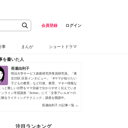
会員登録
ログイン
行事
まんが
ショートドラマ
事を書いた人
長瀬由利子
明治大学サービス創新研究所客員研究員。「東
京23区 区長インタビュー」「#ママが知りたい
子どもの教育」など行政、教育、マネー情報な
ょっと難しい分野をママ目線で分かりやすく伝えていき
オンライン学習講座「Schoo」にて「文章アレルギーの
に贈るライティングテクニック」講座を開講中。
長瀬由利子 の記事一覧
→
注目ランキング