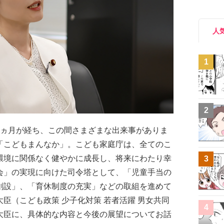
人
1
2
４ヵ月が経ち、この間さまざまな出来事がありま
「こどもまんなか」。こども家庭庁は、全てのこ
環境に関係なく健やかに成長し、将来にわたり幸
3
会」の実現に向けた司令塔として、「児童手当の
創設」、「育休制度の充実」などの取組を進めて
臣（こども政策 少子化対策 若者活躍 男女共同
4
大臣に、具体的な内容と今後の展望についてお話