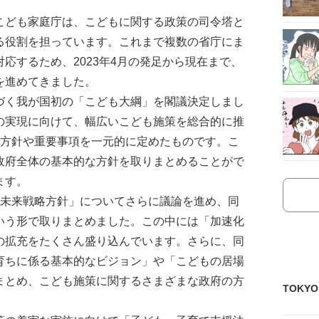
こども家庭庁は、こどもに関する政策の司令塔と
る役割を担っています。これまで複数の省庁にま
応するため、2023年4月の発足から現在まで、
を進めてきました。
づく我が国初の「こども大綱」を閣議決定しまし
の実現に向けて、幅広いこども施策を総合的に推
な方針や重要事項を一元的に定めたものです。こ
政府全体の基本的な方針を取りまとめることがで
ます。
も未来戦略方針」についてさらに議論を進め、同
いう形で取りまとめました。この中には「加速化
の拡充をたくさん盛り込んでいます。さらに、同
育ちに係る基本的なビジョン」や「こどもの居場
まとめ、こども施策に関するさまざまな政府の方
TOKY