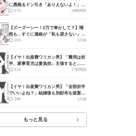
に愚痴るドン引き「ありえないよ！」＜
第16話＞#4コマ母道場
279
18時間前
【ズーズーシー！2万で車かして？】唖
然も…すぐに連絡が「私も貸さない」＜
第15話＞#4コマ母道場
163
1日前
【イヤ！出産費ワリカン男】「費用は折
半、家事育児は妻負担」主張すると…＜
第11話＞#4コマ母道場
513
17時間前
【イヤ！出産費ワリカン男】「全部折半
でいいよね？」結婚後も別財布を提案＜
第10話＞#4コマ母道場
388
1日前
もっと見る