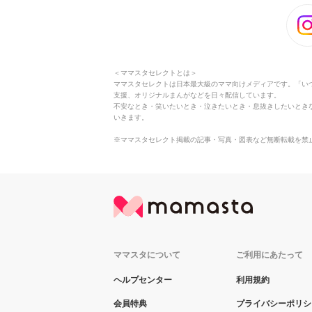
＜ママスタセレクトとは＞
ママスタセレクトは日本最大級のママ向けメディアです。「い
支援、オリジナルまんがなどを日々配信しています。
不安なとき・笑いたいとき・泣きたいとき・息抜きしたいとき
いきます。
※ママスタセレクト掲載の記事・写真・図表など無断転載を禁
ママスタについて
ご利用にあたって
ヘルプセンター
利用規約
会員特典
プライバシーポリシ