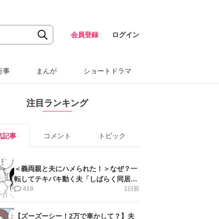
会員登録
ログイン
行事
まんが
ショートドラマ
注目ランキング
気記事
コメント
トピック
＜義両親と夫にハメられた！＞なぜ？一
転してテキパキ動く夫「しばらく同居」
提案され【第4話まんが】
419
1日前
【ズーズーシー！2万で車かして？】夫