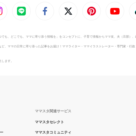
つでも、どこでも、ママに寄り添う情報を」をコンセプトに、子育て情報からママ友、夫（旦那）、
など、ママの日常に寄り添った記事をお届け！ママライター・ママイラストレーター・専門家・行政
止します。
ママスタ関連サービス
ママスタセレクト
ー
ママスタコミュニティ