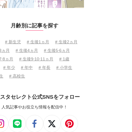
月齢別に記事を探す
# 新生児
# 生後1ヵ月
# 生後2ヵ月
後3ヵ月
# 生後4ヵ月
# 生後5⋅6ヵ月
7⋅8ヵ月
# 生後9⋅10⋅11ヵ月
# 1歳
# 年少
# 年中
# 年長
# 小学生
学生
# 高校生
スタセレクト公式SNSをフォロー
人気記事やお役立ち情報を配信中！