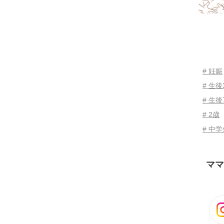
# 妊娠
# 生
# 生後
# 2歳
# 中
ママ