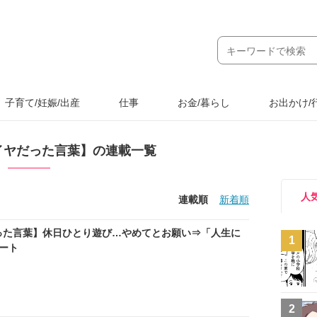
子育て/妊娠/出産
仕事
お金/暮らし
お出かけ/
イヤだった言葉】の連載一覧
人
連載順
新着順
った言葉】休日ひとり遊び…やめてとお願い⇒「人生に
1
ート
2