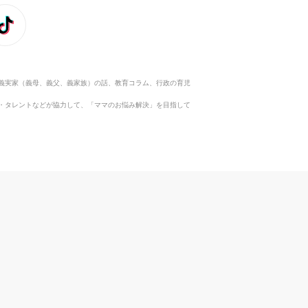
義実家（義母、義父、義家族）の話、教育コラム、行政の育児
・タレントなどが協力して、「ママのお悩み解決」を目指して