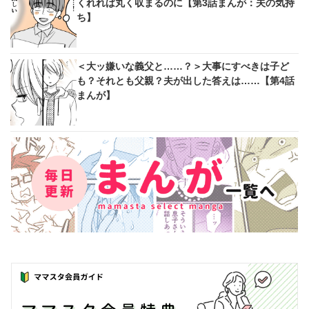
くれれば丸く収まるのに【第3話まんが：夫の気持
ち】
＜大ッ嫌いな義父と……？＞大事にすべきは子ど
も？それとも父親？夫が出した答えは……【第4話
まんが】