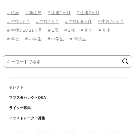
# 妊娠
# 新生児
# 生後1ヵ月
# 生後2ヵ月
# 生後3ヵ月
# 生後4ヵ月
# 生後5⋅6ヵ月
# 生後7⋅8ヵ月
# 生後9⋅10⋅11ヵ月
# 1歳
# 2歳
# 年少
# 年中
# 年長
# 小学生
# 中学生
# 高校生
セレクト
ママスタセレクトQ&A
ライター募集
イラストレーター募集