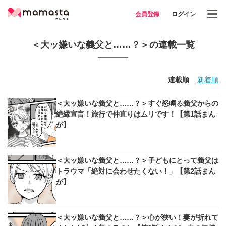
会員登録
ログイン
＜大ッ嫌いな義父と……？＞の連載一覧
連載順
新着順
＜大ッ嫌いな義父と……？＞すぐ怒鳴る義父からの
絶縁宣言！旅行で仲直りはムリです！【第1話まん
が】
＜大ッ嫌いな義父と……？＞子どもにとって義父は
トラウマ「絶対に会わせたくない！」【第2話まん
が】
＜大ッ嫌いな義父と……？＞心が狭い！妻が折れて