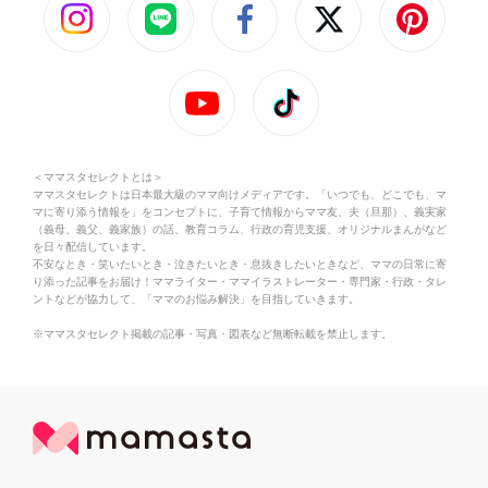
＜ママスタセレクトとは＞
ママスタセレクトは日本最大級のママ向けメディアです。「いつでも、どこでも、マ
マに寄り添う情報を」をコンセプトに、子育て情報からママ友、夫（旦那）、義実家
（義母、義父、義家族）の話、教育コラム、行政の育児支援、オリジナルまんがなど
を日々配信しています。
不安なとき・笑いたいとき・泣きたいとき・息抜きしたいときなど、ママの日常に寄
り添った記事をお届け！ママライター・ママイラストレーター・専門家・行政・タレ
ントなどが協力して、「ママのお悩み解決」を目指していきます。
※ママスタセレクト掲載の記事・写真・図表など無断転載を禁止します。