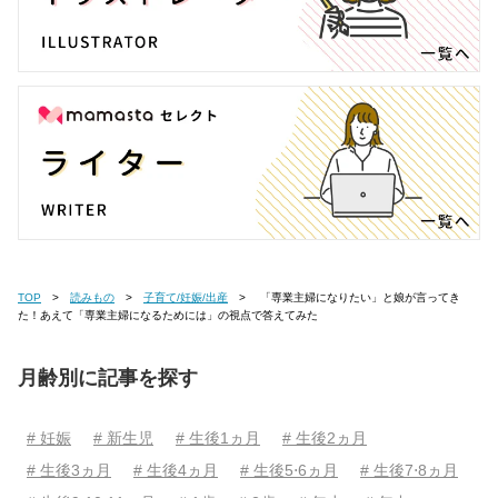
TOP
読みもの
子育て/妊娠/出産
「専業主婦になりたい」と娘が言ってき
た！あえて「専業主婦になるためには」の視点で答えてみた
月齢別に記事を探す
# 妊娠
# 新生児
# 生後1ヵ月
# 生後2ヵ月
# 生後3ヵ月
# 生後4ヵ月
# 生後5⋅6ヵ月
# 生後7⋅8ヵ月