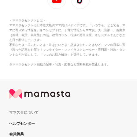
＜ママスタセレクトとは＞
ママスタセレクトは日本最大級のママ向けメディアです。「いつでも、どこでも、マ
マに寄り添う情報を」をコンセプトに、子育て情報からママ友、夫（旦那）、義実家
（義母、義父、義家族）の話、教育コラム、行政の育児支援、オリジナルまんがなど
を日々配信しています。
不安なとき・笑いたいとき・泣きたいとき・息抜きしたいときなど、ママの日常に寄
り添った記事をお届け！ママライター・ママイラストレーター・専門家・行政・タレ
ントなどが協力して、「ママのお悩み解決」を目指していきます。
※ママスタセレクト掲載の記事・写真・図表など無断転載を禁止します。
ママスタについて
ヘルプセンター
会員特典