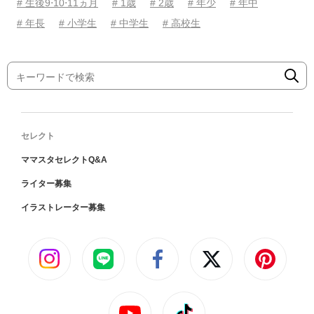
# 生後9⋅10⋅11ヵ月
# 1歳
# 2歳
# 年少
# 年中
# 年長
# 小学生
# 中学生
# 高校生
セレクト
ママスタセレクトQ&A
ライター募集
イラストレーター募集