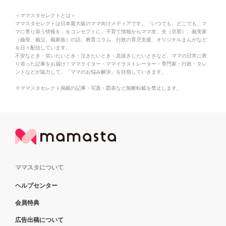
＜ママスタセレクトとは＞
ママスタセレクトは日本最大級のママ向けメディアです。「いつでも、どこでも、マ
マに寄り添う情報を」をコンセプトに、子育て情報からママ友、夫（旦那）、義実家
（義母、義父、義家族）の話、教育コラム、行政の育児支援、オリジナルまんがなど
を日々配信しています。
不安なとき・笑いたいとき・泣きたいとき・息抜きしたいときなど、ママの日常に寄
り添った記事をお届け！ママライター・ママイラストレーター・専門家・行政・タレ
ントなどが協力して、「ママのお悩み解決」を目指していきます。
※ママスタセレクト掲載の記事・写真・図表など無断転載を禁止します。
ママスタについて
ヘルプセンター
会員特典
広告出稿について