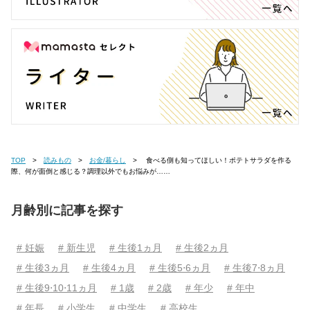
TOP
読みもの
お金/暮らし
食べる側も知ってほしい！ポテトサラダを作る
際、何が面倒と感じる？調理以外でもお悩みが……
月齢別に記事を探す
# 妊娠
# 新生児
# 生後1ヵ月
# 生後2ヵ月
# 生後3ヵ月
# 生後4ヵ月
# 生後5⋅6ヵ月
# 生後7⋅8ヵ月
# 生後9⋅10⋅11ヵ月
# 1歳
# 2歳
# 年少
# 年中
# 年長
# 小学生
# 中学生
# 高校生