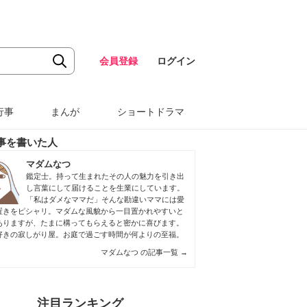
会員登録
ログイン
行事
まんが
ショートドラマ
事を書いた人
マダムなつ
鑑定士。持って生まれたその人の魅力を引き出
し言葉にして届けることを生業にしています。
「私はダメなママだ」そんな勘違いママには愛
置きをピシャリ。マダムな風貌から一目置かれやすいと
ありますが、たまに構ってもらえると密かに喜びます。
好きの寂しがり屋。お庭で過ごす時間が何よりの至福。
マダムなつ の記事一覧
→
注目ランキング