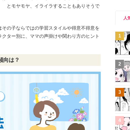
！ とモヤモヤ、イライラすることもありそうで
人
はその子ならではの学習スタイルや得意不得意を
1
ラクター別に、ママの声掛けや関わり方のヒント
傾向は？
2
3
4