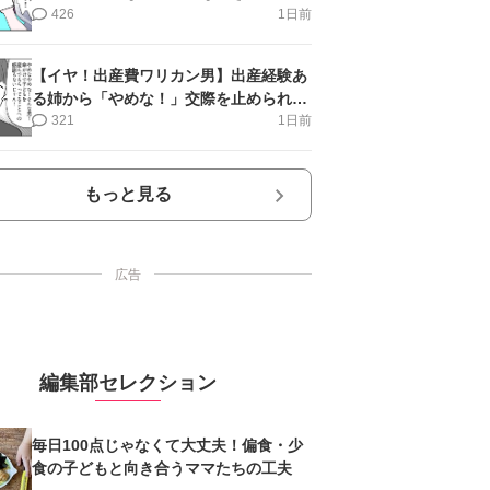
第17話＞#4コマ母道場
426
1日前
【イヤ！出産費ワリカン男】出産経験あ
る姉から「やめな！」交際を止められ＜
第12話＞#4コマ母道場
321
1日前
もっと見る
広告
編集部セレクション
毎日100点じゃなくて大丈夫！偏食・少
食の子どもと向き合うママたちの工夫