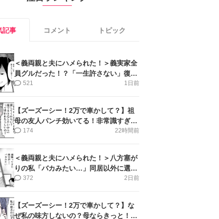
気記事
コメント
トピック
＜義両親と夫にハメられた！＞義実家全
員グルだった！？「一生許さない」復讐
誓った私【第6話まんが】
521
1日前
【ズーズーシー！2万で車かして？】祖
母の友人パンチ効いてる！非常識すぎ＜
第18話＞#4コマ母道場
174
22時間前
＜義両親と夫にハメられた！＞八方塞が
りの私「バカみたい…」同居以外に選択
肢がない【第5話まんが】
372
2日前
【ズーズーシー！2万で車かして？】な
ぜ私の味方しないの？母ならきっと！＜