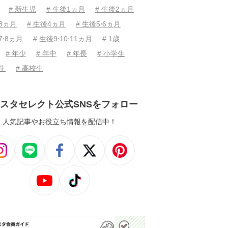
# 新生児
# 生後1ヵ月
# 生後2ヵ月
後3ヵ月
# 生後4ヵ月
# 生後5⋅6ヵ月
7⋅8ヵ月
# 生後9⋅10⋅11ヵ月
# 1歳
# 年少
# 年中
# 年長
# 小学生
学生
# 高校生
スタセレクト公式SNSをフォロー
人気記事やお役立ち情報を配信中！