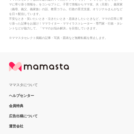
マに寄り添う情報を」をコンセプトに、子育て情報からママ友、夫（旦那）、義実家
（義母、義父、義家族）の話、教育コラム、行政の育児支援、オリジナルまんがなど
を日々配信しています。
不安なとき・笑いたいとき・泣きたいとき・息抜きしたいときなど、ママの日常に寄
り添った記事をお届け！ママライター・ママイラストレーター・専門家・行政・タレ
ントなどが協力して、「ママのお悩み解決」を目指していきます。
※ママスタセレクト掲載の記事・写真・図表など無断転載を禁止します。
ママスタについて
ヘルプセンター
会員特典
広告出稿について
運営会社