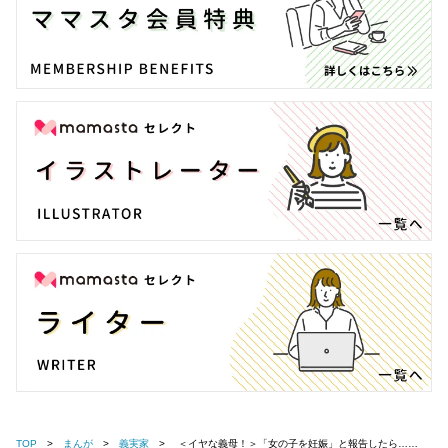
TOP
まんが
義実家
＜イヤな義母！＞「女の子を妊娠」と報告したら……