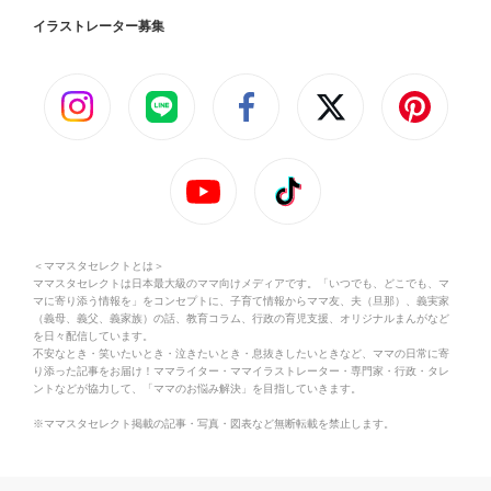
イラストレーター募集
＜ママスタセレクトとは＞
ママスタセレクトは日本最大級のママ向けメディアです。「いつでも、どこでも、マ
マに寄り添う情報を」をコンセプトに、子育て情報からママ友、夫（旦那）、義実家
（義母、義父、義家族）の話、教育コラム、行政の育児支援、オリジナルまんがなど
を日々配信しています。
不安なとき・笑いたいとき・泣きたいとき・息抜きしたいときなど、ママの日常に寄
り添った記事をお届け！ママライター・ママイラストレーター・専門家・行政・タレ
ントなどが協力して、「ママのお悩み解決」を目指していきます。
※ママスタセレクト掲載の記事・写真・図表など無断転載を禁止します。