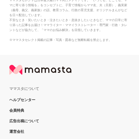
ママスタセレクトは日本最大級のママ向けメディアです。「いつでも、どこでも、マ
マに寄り添う情報を」をコンセプトに、子育て情報からママ友、夫（旦那）、義実家
（義母、義父、義家族）の話、教育コラム、行政の育児支援、オリジナルまんがなど
を日々配信しています。
不安なとき・笑いたいとき・泣きたいとき・息抜きしたいときなど、ママの日常に寄
り添った記事をお届け！ママライター・ママイラストレーター・専門家・行政・タレ
ントなどが協力して、「ママのお悩み解決」を目指していきます。
※ママスタセレクト掲載の記事・写真・図表など無断転載を禁止します。
ママスタについて
ヘルプセンター
会員特典
広告出稿について
運営会社