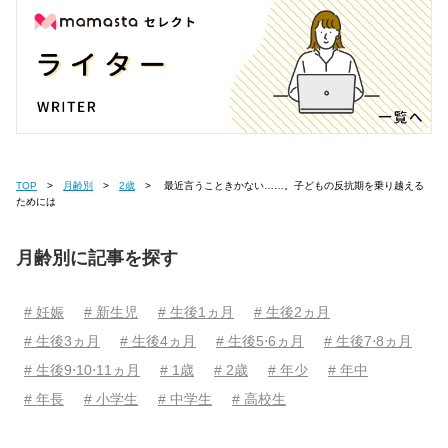
TOP
月齢別
2歳
最近言うこときかない……。子どもの反抗期を乗り越える
ためには
月齢別に記事を探す
# 妊娠
# 新生児
# 生後1ヵ月
# 生後2ヵ月
# 生後3ヵ月
# 生後4ヵ月
# 生後5⋅6ヵ月
# 生後7⋅8ヵ月
# 生後9⋅10⋅11ヵ月
# 1歳
# 2歳
# 年少
# 年中
# 年長
# 小学生
# 中学生
# 高校生