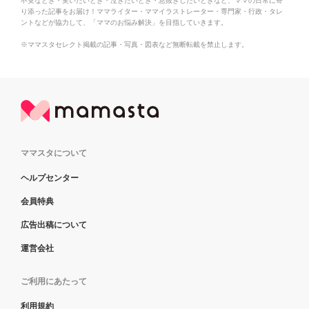
不安なとき・笑いたいとき・泣きたいとき・息抜きしたいときなど、ママの日常に寄
り添った記事をお届け！ママライター・ママイラストレーター・専門家・行政・タレ
ントなどが協力して、「ママのお悩み解決」を目指していきます。
※ママスタセレクト掲載の記事・写真・図表など無断転載を禁止します。
ママスタについて
ヘルプセンター
会員特典
広告出稿について
運営会社
ご利用にあたって
利用規約