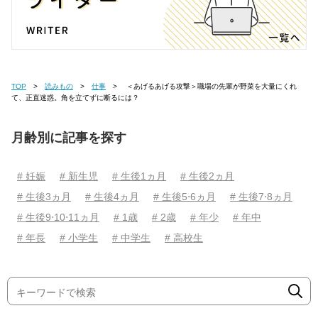
TOP
読みもの
仕事
＜あげるあげる攻撃＞職場の先輩が野菜を大量にくれ
て、正直迷惑。角を立てずに断るには？
月齢別に記事を探す
# 妊娠
# 新生児
# 生後1ヵ月
# 生後2ヵ月
# 生後3ヵ月
# 生後4ヵ月
# 生後5⋅6ヵ月
# 生後7⋅8ヵ月
# 生後9⋅10⋅11ヵ月
# 1歳
# 2歳
# 年少
# 年中
# 年長
# 小学生
# 中学生
# 高校生