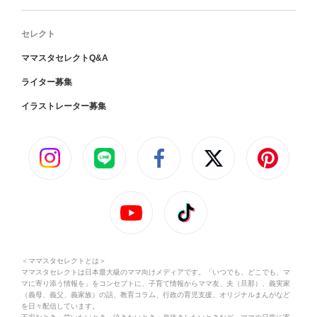
セレクト
ママスタセレクトQ&A
ライター募集
イラストレーター募集
＜ママスタセレクトとは＞
ママスタセレクトは日本最大級のママ向けメディアです。「いつでも、どこでも、マ
マに寄り添う情報を」をコンセプトに、子育て情報からママ友、夫（旦那）、義実家
（義母、義父、義家族）の話、教育コラム、行政の育児支援、オリジナルまんがなど
を日々配信しています。