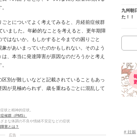
す。
九州朝
た！！
りごとについてよく考えてみると、月経前症候群
似ていました。年齢的なことを考えると、更年期障
のではないか。もしかすると今までの困りごと
現象があいまっていたのかもしれない。そのよう
々は、本当に発達障害が原因なのだろうかと考え
す。
の区別が難しいなどと記載されていることもあっ
要因が見極められず、歳を重ねるごとに混乱して
的症状と精神的症状。
症候群（PMS）
まざまな体調の不良や情緒不安定などの症状
期障害とは？
# 妊娠
広告