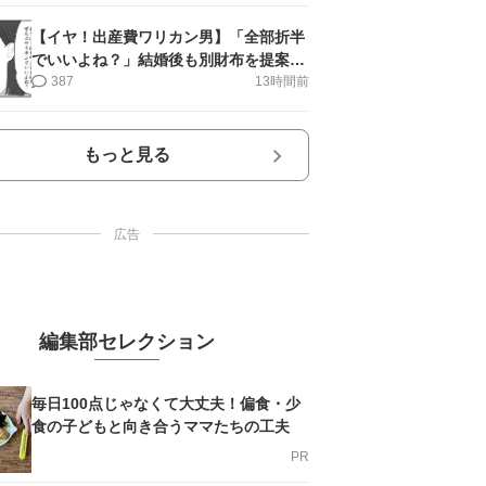
【イヤ！出産費ワリカン男】「全部折半
でいいよね？」結婚後も別財布を提案＜
第10話＞#4コマ母道場
387
13時間前
もっと見る
広告
編集部セレクション
毎日100点じゃなくて大丈夫！偏食・少
食の子どもと向き合うママたちの工夫
PR