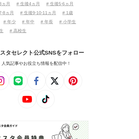
後3ヵ月
# 生後4ヵ月
# 生後5⋅6ヵ月
7⋅8ヵ月
# 生後9⋅10⋅11ヵ月
# 1歳
# 年少
# 年中
# 年長
# 小学生
学生
# 高校生
スタセレクト公式SNSをフォロー
人気記事やお役立ち情報を配信中！