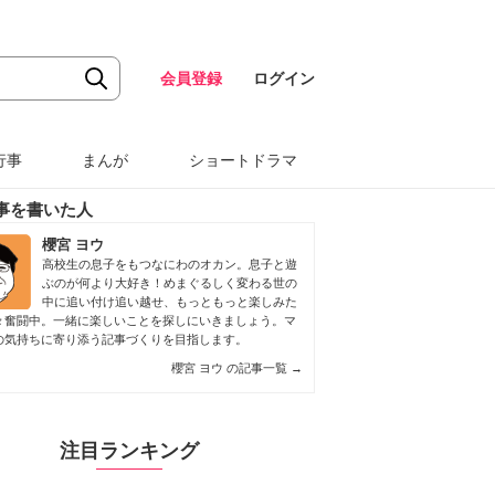
会員登録
ログイン
行事
まんが
ショートドラマ
事を書いた人
櫻宮 ヨウ
高校生の息子をもつなにわのオカン。息子と遊
ぶのが何より大好き！めまぐるしく変わる世の
中に追い付け追い越せ、もっともっと楽しみた
々奮闘中。一緒に楽しいことを探しにいきましょう。マ
の気持ちに寄り添う記事づくりを目指します。
櫻宮 ヨウ の記事一覧
→
注目ランキング