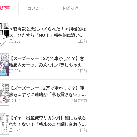
気記事
コメント
トピック
＜義両親と夫にハメられた！＞消極的な
夫、ひたすら「NO！」精神的に追い詰
められ涙【第3話まんが】
232
1日前
【ズーズーシー！2万で車かして？】意
地悪ムカーッ。みんなにバラしちゃえ＜
第14話＞#4コマ母道場
394
1日前
【ズーズーシー！2万で車かして？】唖
然も…すぐに連絡が「私も貸さない」＜
第15話＞#4コマ母道場
161
15時間前
【イヤ！出産費ワリカン男】誰にも取ら
れたくない！「将来のこと話し合おう」
＜第9話＞#4コマ母道場
394
1日前