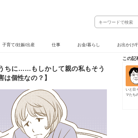
子育て/妊娠/出産
仕事
お金/暮らし
お出かけ/
この記
うちに……もしかして親の私もそう
害は個性なの？】
いと日
マたち