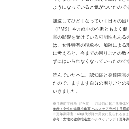
ようになっていると気がついたので
加速してひどくなっていく日々の困
（PMS）や月経中の不調ともよく
害の影響を受けている可能性もある
は、女性特有の現象や、加齢による
に考えると、今までの困りごとの数
ずにはいられなくなっていったので
読んでいた本に、認知症と発達障害
たので、ますます自分の困りごとの
いきました。
※月経前症候群（PMS）：月経前に起こる身体
参考：女性の健康推進室 ヘルスケアラボ｜月経前
※更年期障害：40歳代以降の男女に見られるさ
参考：女性の健康推進室 ヘルスケアラボ｜更年