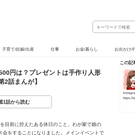
子育て/妊娠/出産
仕事
お金/暮らし
お出かけ/
この記
500円は？プレゼントは手作り人形
第2話まんが】
Inst
https:/
載1話から読む
スを目前に控えたある休日のこと。わが家で娘の
マス会をすることになりました。メインイベントで