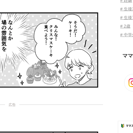
# 妊娠
# 生
# 生後
# 2歳
# 中
ママ
広告