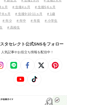
# 新生児
# 生後1ヵ月
# 生後2ヵ月
後3ヵ月
# 生後4ヵ月
# 生後5⋅6ヵ月
7⋅8ヵ月
# 生後9⋅10⋅11ヵ月
# 1歳
# 年少
# 年中
# 年長
# 小学生
学生
# 高校生
スタセレクト公式SNSをフォロー
人気記事やお役立ち情報を配信中！