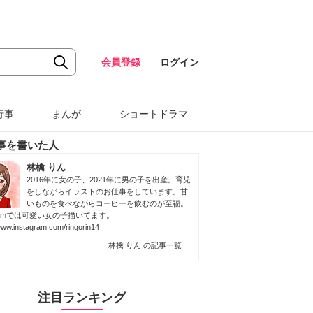
会員登録
ログイン
行事
まんが
ショートドラマ
事を書いた人
林檎 りん
2016年に女の子、2021年に男の子を出産。育児
をしながらイラストのお仕事をしています。甘
いものを食べながらコーヒーを飲むのが至福。
agramでは可愛い女の子描いてます。
/www.instagram.com/ringorin14
林檎 りん の記事一覧
→
注目ランキング