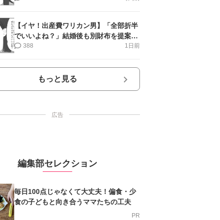
【イヤ！出産費ワリカン男】「全部折半
でいいよね？」結婚後も別財布を提案＜
第10話＞#4コマ母道場
388
1日前
もっと見る
広告
編集部セレクション
毎日100点じゃなくて大丈夫！偏食・少
食の子どもと向き合うママたちの工夫
PR