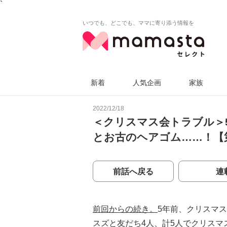
`
いつでも、どこでも、ママに寄り添う情報を
新着
人気企画
家族
2022/12/18
＜クリスマス会トラブル＞
とお古のヘアゴム……！【
前話へ戻る
連
前回からの続き。
5年前、クリスマ
スズと友だち4人、計5人でクリス