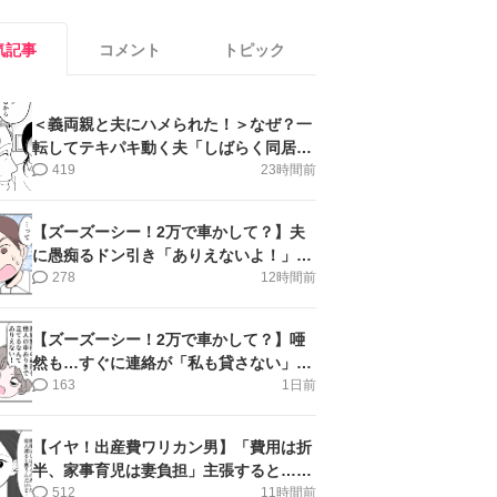
気記事
コメント
トピック
＜義両親と夫にハメられた！＞なぜ？一
転してテキパキ動く夫「しばらく同居」
提案され【第4話まんが】
419
23時間前
【ズーズーシー！2万で車かして？】夫
に愚痴るドン引き「ありえないよ！」＜
第16話＞#4コマ母道場
278
12時間前
【ズーズーシー！2万で車かして？】唖
然も…すぐに連絡が「私も貸さない」＜
第15話＞#4コマ母道場
163
1日前
【イヤ！出産費ワリカン男】「費用は折
半、家事育児は妻負担」主張すると…＜
第11話＞#4コマ母道場
512
11時間前