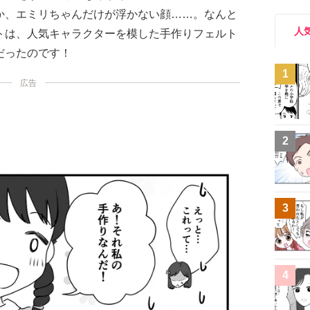
か、エミリちゃんだけが浮かない顔……。なんと
人
トは、人気キャラクターを模した手作りフェルト
だったのです！
1
広告
2
3
4