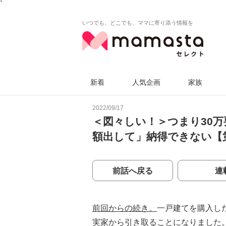
`
いつでも、どこでも、ママに寄り添う情報を
新着
人気企画
家族
2022/09/17
＜図々しい！＞つまり30
額出して」納得できない【
前話へ戻る
連
前回からの続き。
一戸建てを購入し
実家から引き取ることになりました