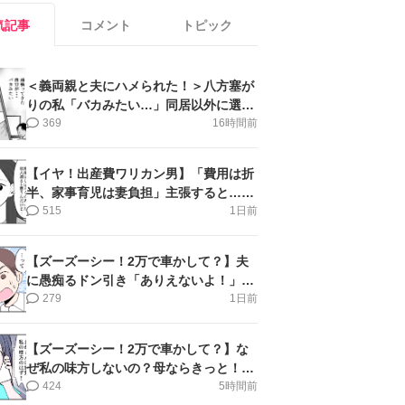
気記事
コメント
トピック
＜義両親と夫にハメられた！＞八方塞が
りの私「バカみたい…」同居以外に選択
肢がない【第5話まんが】
369
16時間前
【イヤ！出産費ワリカン男】「費用は折
半、家事育児は妻負担」主張すると…＜
第11話＞#4コマ母道場
515
1日前
【ズーズーシー！2万で車かして？】夫
に愚痴るドン引き「ありえないよ！」＜
第16話＞#4コマ母道場
279
1日前
【ズーズーシー！2万で車かして？】な
ぜ私の味方しないの？母ならきっと！＜
第17話＞#4コマ母道場
424
5時間前