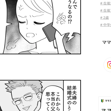
# 生
# 生後
# 2歳
# 中
ママ