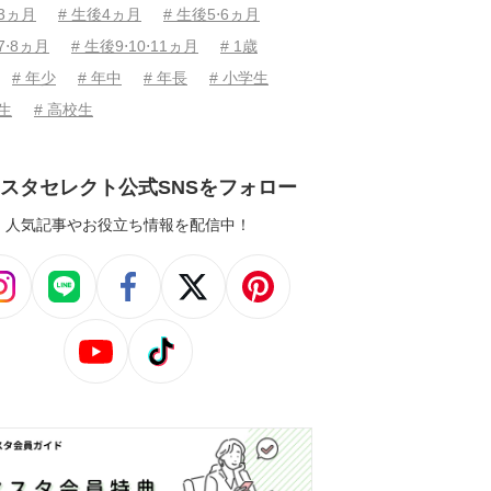
後3ヵ月
# 生後4ヵ月
# 生後5⋅6ヵ月
7⋅8ヵ月
# 生後9⋅10⋅11ヵ月
# 1歳
# 年少
# 年中
# 年長
# 小学生
学生
# 高校生
スタセレクト公式SNSをフォロー
人気記事やお役立ち情報を配信中！