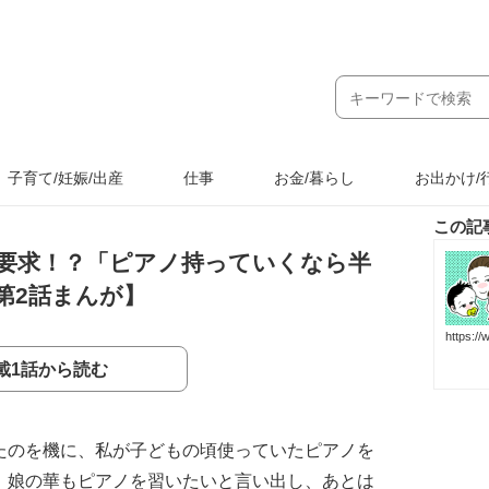
子育て/妊娠/出産
仕事
お金/暮らし
お出かけ/
この記
万要求！？「ピアノ持っていくなら半
第2話まんが】
https:/
載1話から読む
たのを機に、私が子どもの頃使っていたピアノを
。娘の華もピアノを習いたいと言い出し、あとは