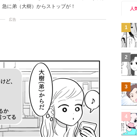
、急に弟（大樹）からストップが！
人
広告
1
2
3
4