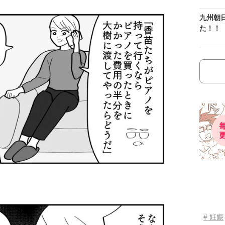
九州朝
た！！
# 妊娠