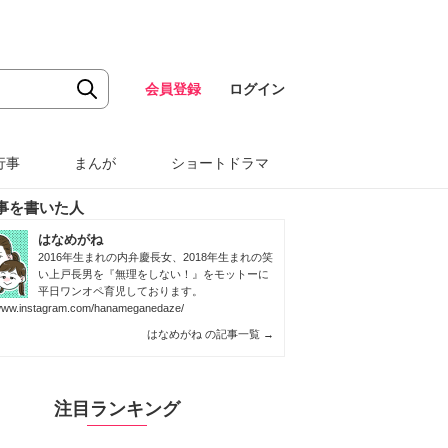
会員登録
ログイン
行事
まんが
ショートドラマ
事を書いた人
はなめがね
2016年生まれの内弁慶長女、2018年生まれの笑
い上戸長男を『無理をしない！』をモットーに
平日ワンオペ育児しております。
/www.instagram.com/hanameganedaze/
はなめがね の記事一覧
→
注目ランキング