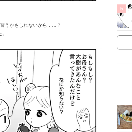
5
を習うかもしれないから……？
た。