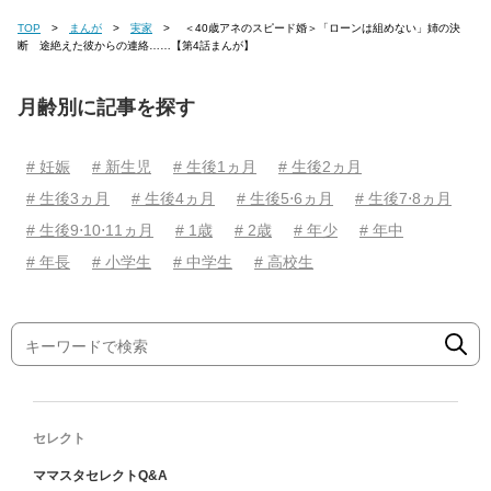
TOP
まんが
実家
＜40歳アネのスピード婚＞「ローンは組めない」姉の決
断 途絶えた彼からの連絡……【第4話まんが】
月齢別に記事を探す
# 妊娠
# 新生児
# 生後1ヵ月
# 生後2ヵ月
# 生後3ヵ月
# 生後4ヵ月
# 生後5⋅6ヵ月
# 生後7⋅8ヵ月
# 生後9⋅10⋅11ヵ月
# 1歳
# 2歳
# 年少
# 年中
# 年長
# 小学生
# 中学生
# 高校生
セレクト
ママスタセレクトQ&A