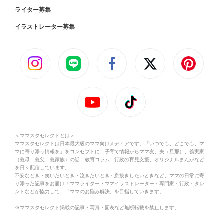
ライター募集
イラストレーター募集
＜ママスタセレクトとは＞
ママスタセレクトは日本最大級のママ向けメディアです。「いつでも、どこでも、マ
マに寄り添う情報を」をコンセプトに、子育て情報からママ友、夫（旦那）、義実家
（義母、義父、義家族）の話、教育コラム、行政の育児支援、オリジナルまんがなど
を日々配信しています。
不安なとき・笑いたいとき・泣きたいとき・息抜きしたいときなど、ママの日常に寄
り添った記事をお届け！ママライター・ママイラストレーター・専門家・行政・タレ
ントなどが協力して、「ママのお悩み解決」を目指していきます。
※ママスタセレクト掲載の記事・写真・図表など無断転載を禁止します。