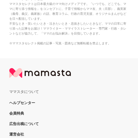
ママスタセレクトは日本最大級のママ向けメディアです。「いつでも、どこでも、マ
マに寄り添う情報を」をコンセプトに、子育て情報からママ友、夫（旦那）、義実家
（義母、義父、義家族）の話、教育コラム、行政の育児支援、オリジナルまんがなど
を日々配信しています。
不安なとき・笑いたいとき・泣きたいとき・息抜きしたいときなど、ママの日常に寄
り添った記事をお届け！ママライター・ママイラストレーター・専門家・行政・タレ
ントなどが協力して、「ママのお悩み解決」を目指していきます。
※ママスタセレクト掲載の記事・写真・図表など無断転載を禁止します。
ママスタについて
ヘルプセンター
会員特典
広告出稿について
運営会社