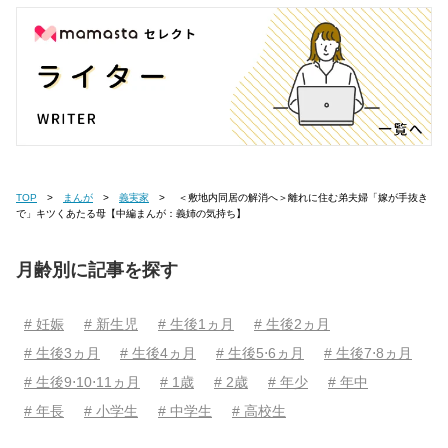
TOP
まんが
義実家
＜敷地内同居の解消へ＞離れに住む弟夫婦「嫁が手抜き
で」キツくあたる母【中編まんが：義姉の気持ち】
月齢別に記事を探す
# 妊娠
# 新生児
# 生後1ヵ月
# 生後2ヵ月
# 生後3ヵ月
# 生後4ヵ月
# 生後5⋅6ヵ月
# 生後7⋅8ヵ月
# 生後9⋅10⋅11ヵ月
# 1歳
# 2歳
# 年少
# 年中
# 年長
# 小学生
# 中学生
# 高校生