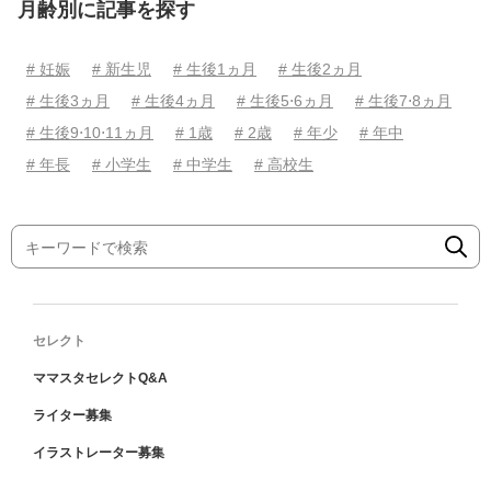
月齢別に記事を探す
# 妊娠
# 新生児
# 生後1ヵ月
# 生後2ヵ月
# 生後3ヵ月
# 生後4ヵ月
# 生後5⋅6ヵ月
# 生後7⋅8ヵ月
# 生後9⋅10⋅11ヵ月
# 1歳
# 2歳
# 年少
# 年中
# 年長
# 小学生
# 中学生
# 高校生
セレクト
ママスタセレクトQ&A
ライター募集
イラストレーター募集