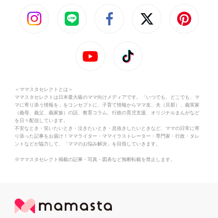
＜ママスタセレクトとは＞
ママスタセレクトは日本最大級のママ向けメディアです。「いつでも、どこでも、マ
マに寄り添う情報を」をコンセプトに、子育て情報からママ友、夫（旦那）、義実家
（義母、義父、義家族）の話、教育コラム、行政の育児支援、オリジナルまんがなど
を日々配信しています。
不安なとき・笑いたいとき・泣きたいとき・息抜きしたいときなど、ママの日常に寄
り添った記事をお届け！ママライター・ママイラストレーター・専門家・行政・タレ
ントなどが協力して、「ママのお悩み解決」を目指していきます。
※ママスタセレクト掲載の記事・写真・図表など無断転載を禁止します。