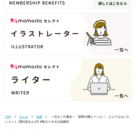
TOP
まんが
夫婦
＜元カノの暴走＞「新郎の隣とーった！」とんでもない3
ショット【第1話まんが】#私のトホホな結婚式