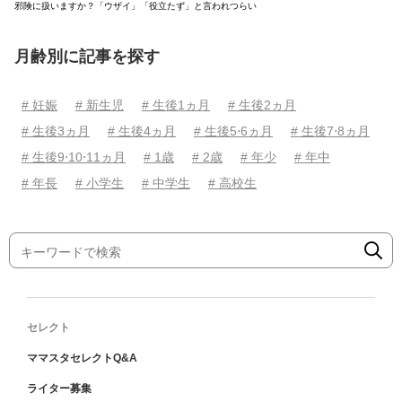
邪険に扱いますか？「ウザイ」「役立たず」と言われつらい
月齢別に記事を探す
# 妊娠
# 新生児
# 生後1ヵ月
# 生後2ヵ月
# 生後3ヵ月
# 生後4ヵ月
# 生後5⋅6ヵ月
# 生後7⋅8ヵ月
# 生後9⋅10⋅11ヵ月
# 1歳
# 2歳
# 年少
# 年中
# 年長
# 小学生
# 中学生
# 高校生
セレクト
ママスタセレクトQ&A
ライター募集