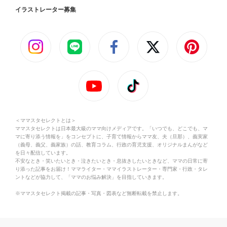
イラストレーター募集
＜ママスタセレクトとは＞
ママスタセレクトは日本最大級のママ向けメディアです。「いつでも、どこでも、マ
マに寄り添う情報を」をコンセプトに、子育て情報からママ友、夫（旦那）、義実家
（義母、義父、義家族）の話、教育コラム、行政の育児支援、オリジナルまんがなど
を日々配信しています。
不安なとき・笑いたいとき・泣きたいとき・息抜きしたいときなど、ママの日常に寄
り添った記事をお届け！ママライター・ママイラストレーター・専門家・行政・タレ
ントなどが協力して、「ママのお悩み解決」を目指していきます。
※ママスタセレクト掲載の記事・写真・図表など無断転載を禁止します。