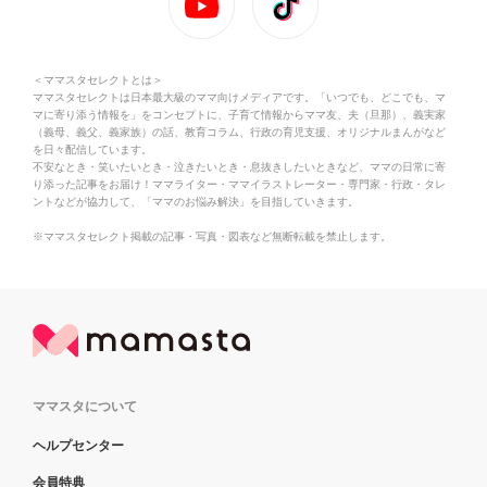
＜ママスタセレクトとは＞
ママスタセレクトは日本最大級のママ向けメディアです。「いつでも、どこでも、マ
マに寄り添う情報を」をコンセプトに、子育て情報からママ友、夫（旦那）、義実家
（義母、義父、義家族）の話、教育コラム、行政の育児支援、オリジナルまんがなど
を日々配信しています。
不安なとき・笑いたいとき・泣きたいとき・息抜きしたいときなど、ママの日常に寄
り添った記事をお届け！ママライター・ママイラストレーター・専門家・行政・タレ
ントなどが協力して、「ママのお悩み解決」を目指していきます。
※ママスタセレクト掲載の記事・写真・図表など無断転載を禁止します。
ママスタについて
ヘルプセンター
会員特典