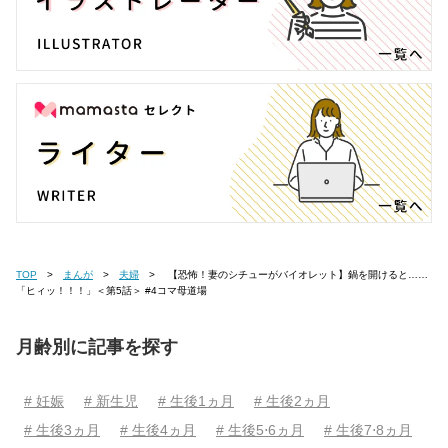
TOP
まんが
夫婦
【恐怖！妻のシチューがバイオレット】鍋を開けると……
「ヒィッ！！！」＜第5話＞ #4コマ母道場
月齢別に記事を探す
# 妊娠
# 新生児
# 生後1ヵ月
# 生後2ヵ月
# 生後3ヵ月
# 生後4ヵ月
# 生後5⋅6ヵ月
# 生後7⋅8ヵ月