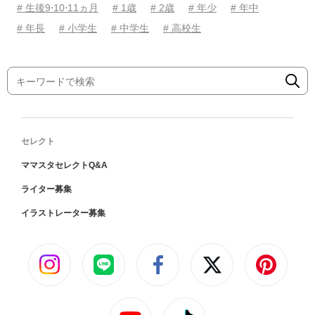
# 生後9⋅10⋅11ヵ月
# 1歳
# 2歳
# 年少
# 年中
# 年長
# 小学生
# 中学生
# 高校生
セレクト
ママスタセレクトQ&A
ライター募集
イラストレーター募集