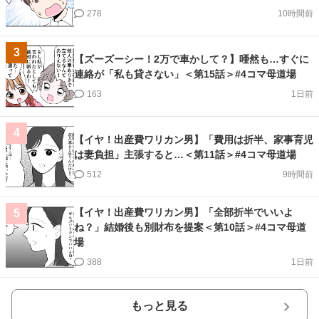
278
10時間前
3
【ズーズーシー！2万で車かして？】唖然も…すぐに
連絡が「私も貸さない」＜第15話＞#4コマ母道場
163
1日前
4
【イヤ！出産費ワリカン男】「費用は折半、家事育児
は妻負担」主張すると…＜第11話＞#4コマ母道場
512
9時間前
【イヤ！出産費ワリカン男】「全部折半でいいよ
5
ね？」結婚後も別財布を提案＜第10話＞#4コマ母道
場
388
1日前
もっと見る