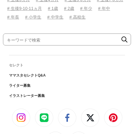
# 生後9⋅10⋅11ヵ月
# 1歳
# 2歳
# 年少
# 年中
# 年長
# 小学生
# 中学生
# 高校生
セレクト
ママスタセレクトQ&A
ライター募集
イラストレーター募集