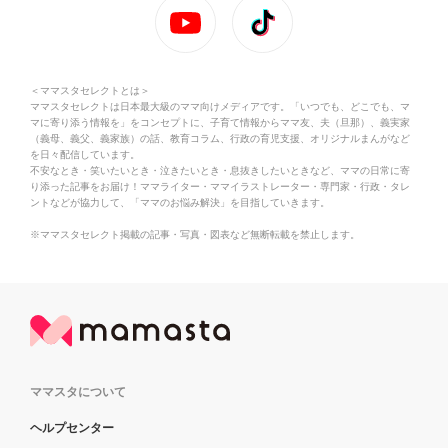
＜ママスタセレクトとは＞
ママスタセレクトは日本最大級のママ向けメディアです。「いつでも、どこでも、マ
マに寄り添う情報を」をコンセプトに、子育て情報からママ友、夫（旦那）、義実家
（義母、義父、義家族）の話、教育コラム、行政の育児支援、オリジナルまんがなど
を日々配信しています。
不安なとき・笑いたいとき・泣きたいとき・息抜きしたいときなど、ママの日常に寄
り添った記事をお届け！ママライター・ママイラストレーター・専門家・行政・タレ
ントなどが協力して、「ママのお悩み解決」を目指していきます。
※ママスタセレクト掲載の記事・写真・図表など無断転載を禁止します。
ママスタについて
ヘルプセンター