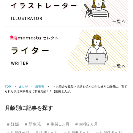
TOP
まんが
義実家
＜お節介な義母＞世話を焼くのが大好きな義母に、育て
られた夫は家事育児に非協力的！？【前編まんが】
月齢別に記事を探す
# 妊娠
# 新生児
# 生後1ヵ月
# 生後2ヵ月
# 生後3ヵ月
# 生後4ヵ月
# 生後5⋅6ヵ月
# 生後7⋅8ヵ月