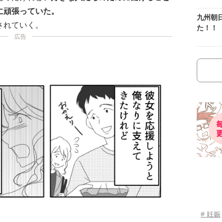
に頑張っていた。
九州朝
されていく。
た！！
広告
# 妊娠