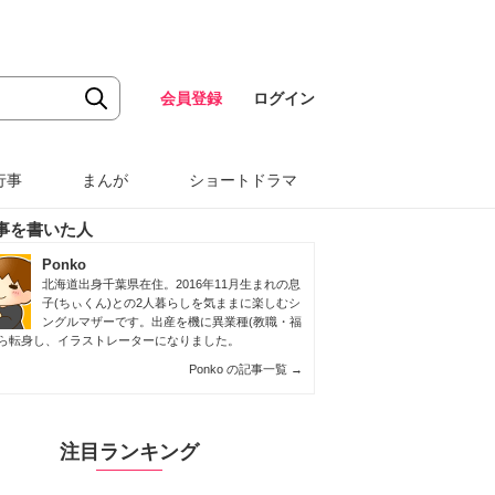
会員登録
ログイン
行事
まんが
ショートドラマ
事を書いた人
Ponko
北海道出身千葉県在住。2016年11月生まれの息
子(ちぃくん)との2人暮らしを気ままに楽しむシ
ングルマザーです。出産を機に異業種(教職・福
から転身し、イラストレーターになりました。
Ponko の記事一覧
→
注目ランキング