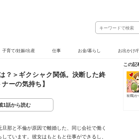
子育て/妊娠/出産
仕事
お金/暮らし
お出かけ/
この記
は？＞ギクシャク関係。決断した終
トナーの気持ち】
祉職)
載1話から読む
元旦那と不倫が原因で離婚した、同じ会社で働く
らしています。彼女はもともと仕事ができるし、