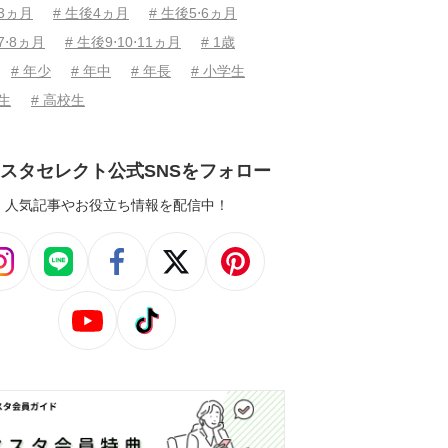
後3ヵ月
# 生後4ヵ月
# 生後5⋅6ヵ月
7⋅8ヵ月
# 生後9⋅10⋅11ヵ月
# 1歳
# 年少
# 年中
# 年長
# 小学生
学生
# 高校生
スタセレクト公式SNSをフォロー
人気記事やお役立ち情報を配信中！