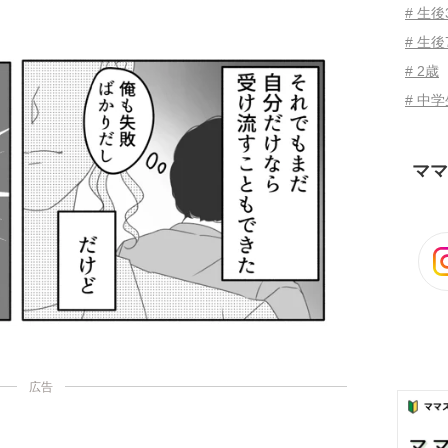
# 生
# 生後
# 2歳
# 中
ママ
広告