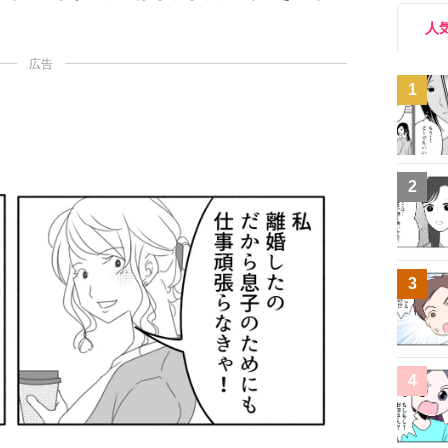
人
広告
1
2
3
4