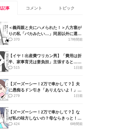
気記事
コメント
トピック
＜義両親と夫にハメられた！＞八方塞が
りの私「バカみたい…」同居以外に選択
肢がない【第5話まんが】
370
17時間前
【イヤ！出産費ワリカン男】「費用は折
半、家事育児は妻負担」主張すると…＜
第11話＞#4コマ母道場
515
1日前
【ズーズーシー！2万で車かして？】夫
に愚痴るドン引き「ありえないよ！」＜
第16話＞#4コマ母道場
279
1日前
【ズーズーシー！2万で車かして？】な
ぜ私の味方しないの？母ならきっと！＜
第17話＞#4コマ母道場
424
6時間前