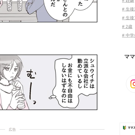
# 妊娠
# 生
# 生後
# 2歳
# 中
ママ
広告