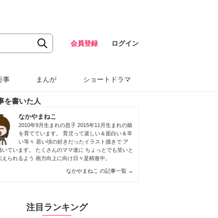
会員登録
ログイン
行事
まんが
ショートドラマ
事を書いた人
なかやまねこ
2010年9月生まれの息子 2015年11月生まれの娘
を育てています。 育児って楽しい＆面白い＆辛
い等々 若い頃の好きだったイラスト描きで ア
描いています。 たくさんのママ達に ちょっとでも笑いと
伝えられるよう 画力向上に向け日々是精進中。
なかやまねこ の記事一覧
→
注目ランキング