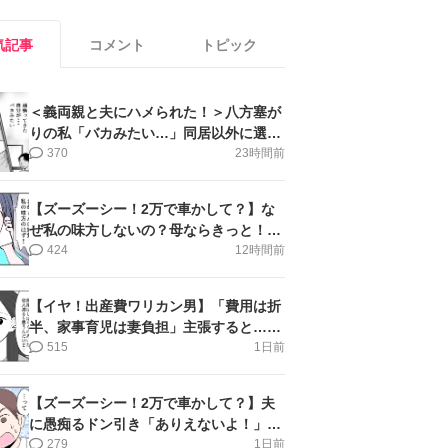
気記事
コメント
トピック
＜義両親と夫にハメられた！＞八方塞が
りの私「バカみたい…」同居以外に選択
肢がない【第5話まんが】
370
23時間前
【ズーズーシー！2万で車かして？】な
ぜ私の味方しないの？母ならきっと！＜
第17話＞#4コマ母道場
424
12時間前
【イヤ！出産費ワリカン男】「費用は折
半、家事育児は妻負担」主張すると…＜
第11話＞#4コマ母道場
515
1日前
【ズーズーシー！2万で車かして？】夫
に愚痴るドン引き「ありえないよ！」＜
第16話＞#4コマ母道場
279
1日前