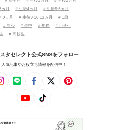
# 新生児
# 生後1ヵ月
# 生後2ヵ月
後3ヵ月
# 生後4ヵ月
# 生後5⋅6ヵ月
7⋅8ヵ月
# 生後9⋅10⋅11ヵ月
# 1歳
# 年少
# 年中
# 年長
# 小学生
学生
# 高校生
スタセレクト公式SNSをフォロー
人気記事やお役立ち情報を配信中！