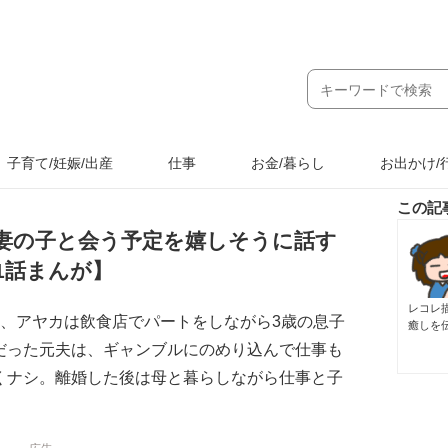
子育て/妊娠/出産
仕事
お金/暮らし
お出かけ/
この記
妻の子と会う予定を嬉しそうに話す
1話まんが】
レコレ
私、アヤカは飲食店でパートをしながら3歳の息子
癒しを
だった元夫は、ギャンブルにのめり込んで仕事も
くナシ。離婚した後は母と暮らしながら仕事と子