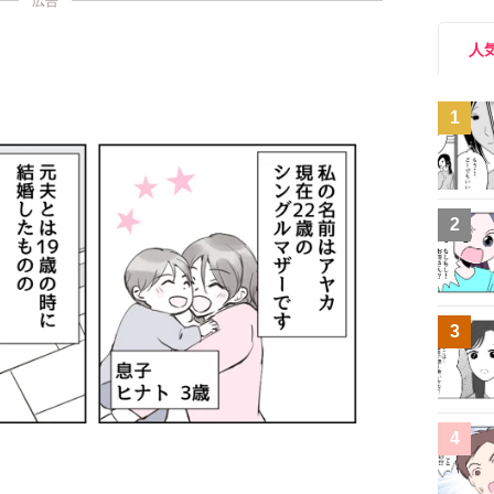
広告
人
1
2
3
4