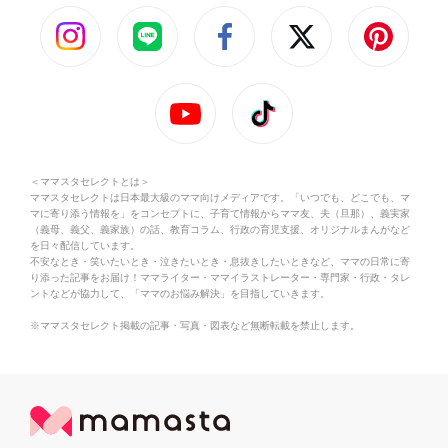
＜ママスタセレクトとは＞
ママスタセレクトは日本最大級のママ向けメディアです。「いつでも、どこでも、マ
マに寄り添う情報を」をコンセプトに、子育て情報からママ友、夫（旦那）、義実家
（義母、義父、義家族）の話、教育コラム、行政の育児支援、オリジナルまんがなど
を日々配信しています。
不安なとき・笑いたいとき・泣きたいとき・息抜きしたいときなど、ママの日常に寄
り添った記事をお届け！ママライター・ママイラストレーター・専門家・行政・タレ
ントなどが協力して、「ママのお悩み解決」を目指していきます。
※ママスタセレクト掲載の記事・写真・図表など無断転載を禁止します。