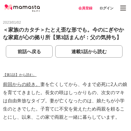
会員登録
ログイン
2023/01/02
＜家族のカタチ＞たとえ歪な形でも。今のにぎやか
な家庭が心の拠り所【第3話まんが：父の気持ち】
前話へ戻る
連載1話から読む
【第1話】から読む。
前回からの続き。
妻を亡くしてから、今まで必死に2人の娘
を育ててきました。長女の咲はしっかりもの、次女のマキ
は自由奔放なタイプ。妻が亡くなったのは、娘たちが小学
生のときでした。子育てに不安を覚えたため両親を頼るこ
とにし、以来、この家で両親と一緒に暮らしています。