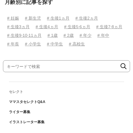
月齢別に記事を探す
# 妊娠
# 新生児
# 生後1ヵ月
# 生後2ヵ月
# 生後3ヵ月
# 生後4ヵ月
# 生後5⋅6ヵ月
# 生後7⋅8ヵ月
# 生後9⋅10⋅11ヵ月
# 1歳
# 2歳
# 年少
# 年中
# 年長
# 小学生
# 中学生
# 高校生
セレクト
ママスタセレクトQ&A
ライター募集
イラストレーター募集