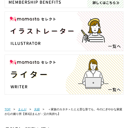
TOP
まんが
夫婦
＜家族のカタチ＞たとえ歪な形でも。今のにぎやかな家庭
が心の拠り所【第3話まんが：父の気持ち】