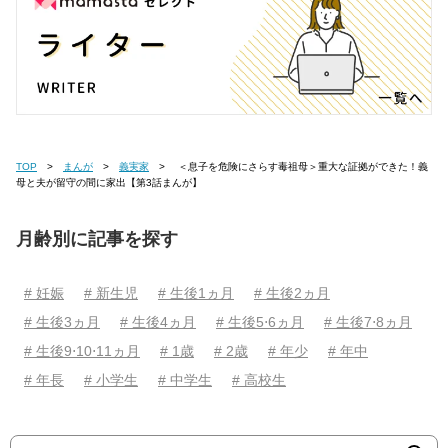
TOP
まんが
義実家
＜息子を危険にさらす毒祖母＞重大な証拠ができた！義
母と夫が留守の間に家出【第3話まんが】
月齢別に記事を探す
# 妊娠
# 新生児
# 生後1ヵ月
# 生後2ヵ月
# 生後3ヵ月
# 生後4ヵ月
# 生後5⋅6ヵ月
# 生後7⋅8ヵ月
# 生後9⋅10⋅11ヵ月
# 1歳
# 2歳
# 年少
# 年中
# 年長
# 小学生
# 中学生
# 高校生