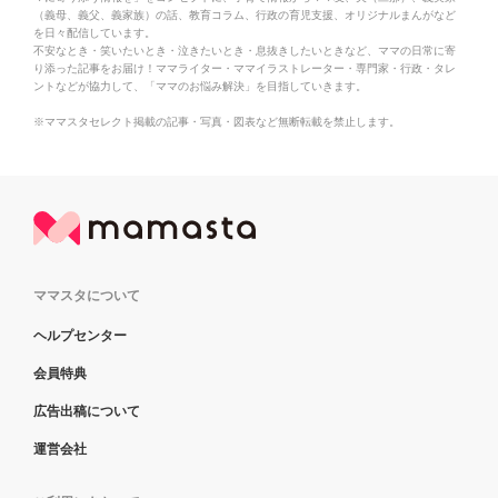
（義母、義父、義家族）の話、教育コラム、行政の育児支援、オリジナルまんがなど
を日々配信しています。
不安なとき・笑いたいとき・泣きたいとき・息抜きしたいときなど、ママの日常に寄
り添った記事をお届け！ママライター・ママイラストレーター・専門家・行政・タレ
ントなどが協力して、「ママのお悩み解決」を目指していきます。
※ママスタセレクト掲載の記事・写真・図表など無断転載を禁止します。
ママスタについて
ヘルプセンター
会員特典
広告出稿について
運営会社