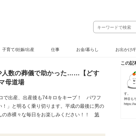
子育て/妊娠/出産
仕事
お金/暮らし
お出かけ/
この記
少人数の葬儀で助かった……【どす
コマ母道場
す。
キロで出産、出産後も74キロをキープ！ パワフ
神谷も
https:/
い！」と明るく乗り切ります。平成の最後に男の
んの赤裸々な毎日をお楽しみください！！
第