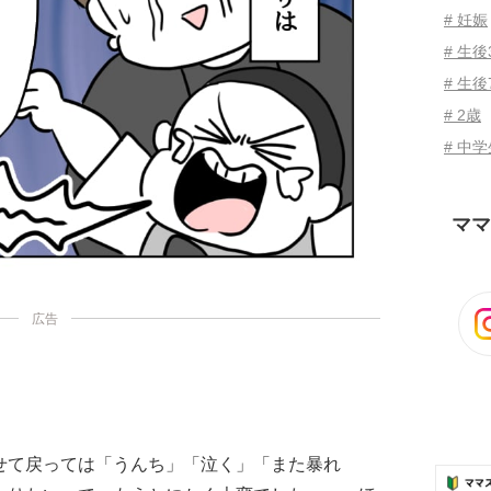
# 妊娠
# 生
# 生後
# 2歳
# 中
ママ
広告
せて戻っては「うんち」「泣く」「また暴れ