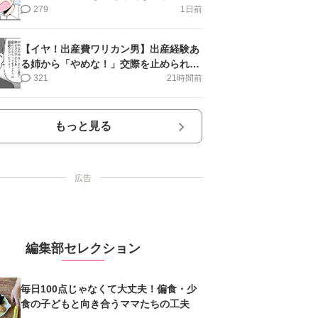
第16話＞#4コマ母道場
279
1日前
【イヤ！出産費ワリカン男】出産経験あ
る姉から「やめな！」交際を止められ＜
第12話＞#4コマ母道場
321
21時間前
もっと見る
広告
編集部セレクション
毎日100点じゃなくて大丈夫！偏食・少
食の子どもと向き合うママたちの工夫