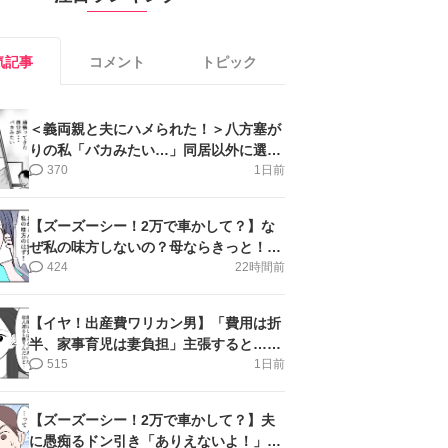
気記事
コメント
トピック
＜義両親と夫にハメられた！＞八方塞が
りの私「バカみたい…」同居以外に選択
肢がない【第5話まんが】
370
1日前
【ズーズーシー！2万で車かして？】な
ぜ私の味方しないの？母ならきっと！＜
第17話＞#4コマ母道場
424
22時間前
【イヤ！出産費ワリカン男】「費用は折
半、家事育児は妻負担」主張すると…＜
第11話＞#4コマ母道場
515
1日前
【ズーズーシー！2万で車かして？】夫
に愚痴るドン引き「ありえないよ！」＜