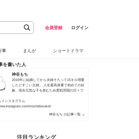
会員登録
ログイン
行事
まんが
ショートドラマ
事を書いた人
神谷もち
2016年に結婚してから夫婦そろって15キロ増量
したどすこい主婦。 人生最高体重で初めての妊
娠、現在元気な子を産むため悪戦苦闘の日々で
ちインスタグラム
/www.instagram.com/mochidosukoi/
神谷もち の記事一覧
→
注目ランキング