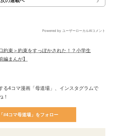
次の連載へ
口約束＞約束をすっぽかされた！？小学生
前編まんが】
する4コマ漫画「母道場」、インスタグラムで
ね！
「#4コマ母道場」をフォロー