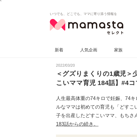
`
いつでも、どこでも、ママに寄り添う情報を
新着
人気企画
家族
2022/03/20
＜グズりまくりの1歳児＞
こいママ育児 184話】#4
人生最高体重の74キロで妊娠、74
ルなママは初めての育児も「どすこ
子を出産したどすこいママ、もちさ
183話からの続き。