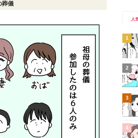
の葬儀
人
1
2
3
4