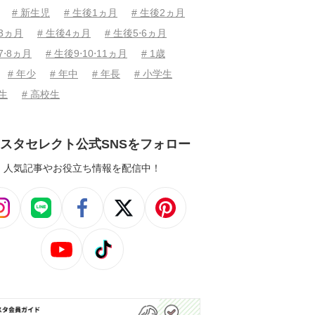
# 新生児
# 生後1ヵ月
# 生後2ヵ月
後3ヵ月
# 生後4ヵ月
# 生後5⋅6ヵ月
7⋅8ヵ月
# 生後9⋅10⋅11ヵ月
# 1歳
# 年少
# 年中
# 年長
# 小学生
学生
# 高校生
スタセレクト公式SNSをフォロー
人気記事やお役立ち情報を配信中！