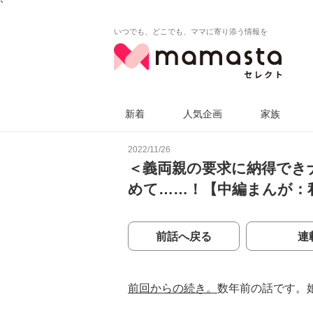
`
いつでも、どこでも、ママに寄り添う情報を
新着
人気企画
家族
2022/11/26
＜義両親の要求に納得でき
めて……！【中編まんが：
前話へ戻る
連
前回からの続き。
数年前の話です。