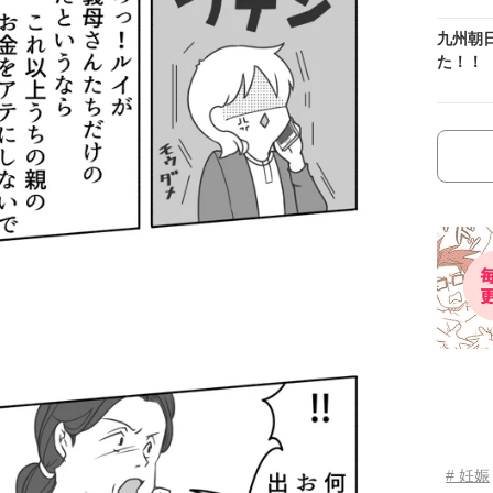
九州朝
た！！
# 妊娠