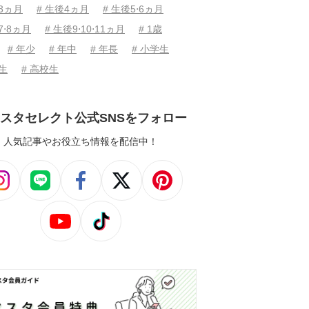
後3ヵ月
# 生後4ヵ月
# 生後5⋅6ヵ月
7⋅8ヵ月
# 生後9⋅10⋅11ヵ月
# 1歳
# 年少
# 年中
# 年長
# 小学生
学生
# 高校生
スタセレクト公式SNSをフォロー
人気記事やお役立ち情報を配信中！