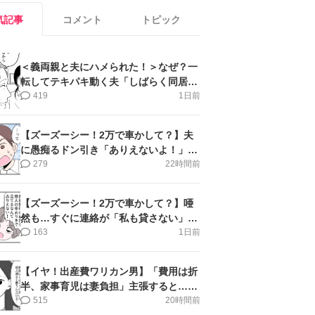
気記事
コメント
トピック
＜義両親と夫にハメられた！＞なぜ？一
転してテキパキ動く夫「しばらく同居」
提案され【第4話まんが】
419
1日前
【ズーズーシー！2万で車かして？】夫
に愚痴るドン引き「ありえないよ！」＜
第16話＞#4コマ母道場
279
22時間前
【ズーズーシー！2万で車かして？】唖
然も…すぐに連絡が「私も貸さない」＜
第15話＞#4コマ母道場
163
1日前
【イヤ！出産費ワリカン男】「費用は折
半、家事育児は妻負担」主張すると…＜
第11話＞#4コマ母道場
515
20時間前