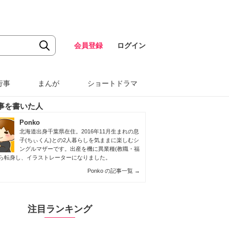
会員登録
ログイン
行事
まんが
ショートドラマ
事を書いた人
Ponko
北海道出身千葉県在住。2016年11月生まれの息
子(ちぃくん)との2人暮らしを気ままに楽しむシ
ングルマザーです。出産を機に異業種(教職・福
から転身し、イラストレーターになりました。
Ponko の記事一覧
→
注目ランキング