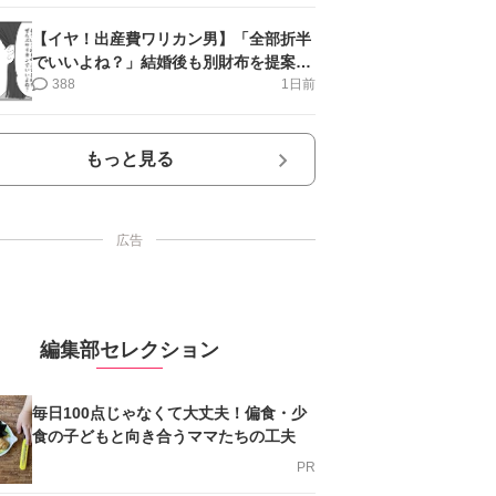
【イヤ！出産費ワリカン男】「全部折半
でいいよね？」結婚後も別財布を提案＜
第10話＞#4コマ母道場
388
1日前
もっと見る
広告
編集部セレクション
毎日100点じゃなくて大丈夫！偏食・少
食の子どもと向き合うママたちの工夫
PR