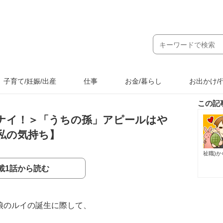
子育て/妊娠/出産
仕事
お金/暮らし
お出かけ/
この記
ナイ！＞「うちの孫」アピールはや
私の気持ち】
祉職)
載1話から読む
娘のルイの誕生に際して、