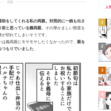
広告
人
援助をしてくれる私の両親。対照的に一銭も出さ
1
り前と思っている義両親
。その厚かましい態度を
緒が切れてしまいそうです。
いは義両親にモヤモヤしたくなかったので、
親を
2
るつもりでいました
。
3
4