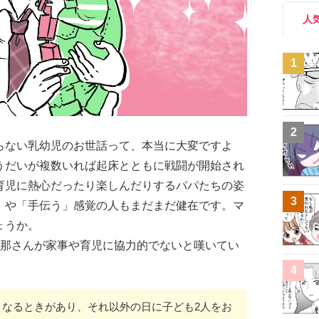
人
1
2
らない乳幼児のお世話って、本当に大変ですよ
うだいが複数いれば起床とともに戦闘が開始され
育児に熱心だったり楽しんだりするパパたちの姿
3
」や「手伝う」感覚の人もまだまだ健在です。マ
ょうか。
旦那さんが家事や育児に協力的でないと嘆いてい
4
くなるときがあり、それ以外の日に子ども2人をお