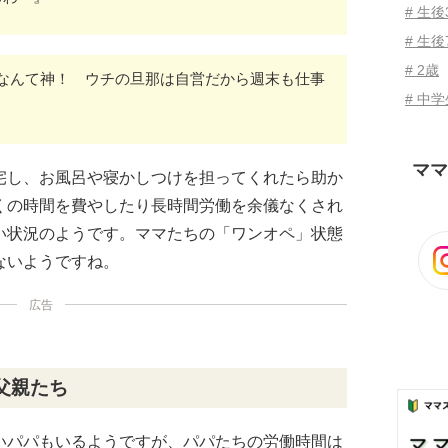
# 生
# 生後
# 2歳
なんて神！ ウチの旦那は自営だから週末も仕事
# 中
ママ
宅し、お風呂や寝かしつけを担ってくれたら助か
くの時間を費やしたり長時間労働を余儀なくされ
い状況のようです。ママたちの「ワンオペ」状態
ないようですね。
広告
父親たち
いパパもいるようですが、パパたちの労働時間は