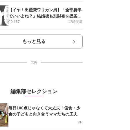
【イヤ！出産費ワリカン男】「全部折半
でいいよね？」結婚後も別財布を提案＜
第10話＞#4コマ母道場
387
12時間前
もっと見る
広告
編集部セレクション
毎日100点じゃなくて大丈夫！偏食・少
食の子どもと向き合うママたちの工夫
PR