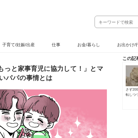
子育て/妊娠/出産
仕事
お金/暮らし
お出かけ/
この記
もっと家事育児に協力して！」とマ
いパパの事情とは
さず2
転しつ