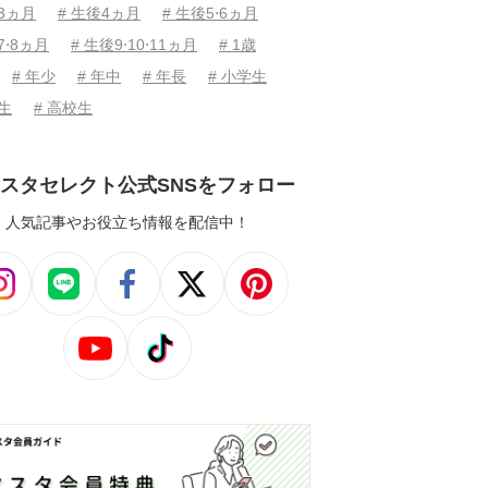
後3ヵ月
# 生後4ヵ月
# 生後5⋅6ヵ月
7⋅8ヵ月
# 生後9⋅10⋅11ヵ月
# 1歳
# 年少
# 年中
# 年長
# 小学生
学生
# 高校生
スタセレクト公式SNSをフォロー
人気記事やお役立ち情報を配信中！