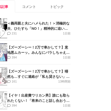
気記事
コメント
トピック
＜義両親と夫にハメられた！＞消極的な
夫、ひたすら「NO！」精神的に追い詰
められ涙【第3話まんが】
231
1日前
【ズーズーシー！2万で車かして？】意
地悪ムカーッ。みんなにバラしちゃえ＜
第14話＞#4コマ母道場
394
1日前
【ズーズーシー！2万で車かして？】唖
然も…すぐに連絡が「私も貸さない」＜
第15話＞#4コマ母道場
161
13時間前
【イヤ！出産費ワリカン男】誰にも取ら
れたくない！「将来のこと話し合おう」
＜第9話＞#4コマ母道場
394
1日前