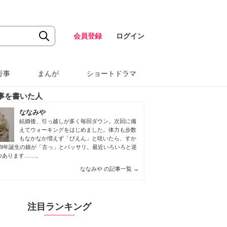
会員登録
ログイン
行事
まんが
ショートドラマ
事を書いた人
ななみや
結婚後、引っ越しが多く毎回ダウン。次回に備
えてウォーキングをはじめました。体力も歩数
もなかなか増えず「ぴえん」と呟いたら、すか
009年誕生の娘が「古っ」とバッサリ。最近いろいろと逆
つあります……。
ななみや の記事一覧
→
注目ランキング