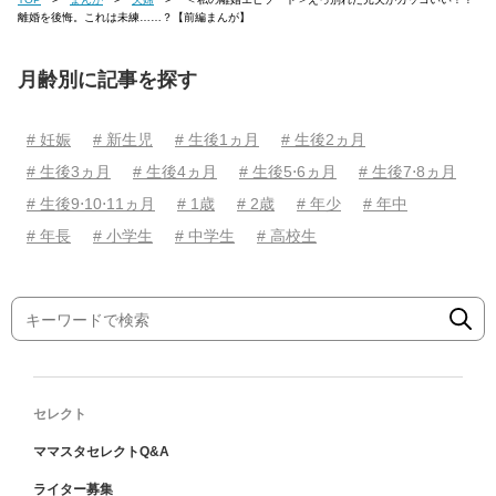
離婚を後悔。これは未練……？【前編まんが】
月齢別に記事を探す
# 妊娠
# 新生児
# 生後1ヵ月
# 生後2ヵ月
# 生後3ヵ月
# 生後4ヵ月
# 生後5⋅6ヵ月
# 生後7⋅8ヵ月
# 生後9⋅10⋅11ヵ月
# 1歳
# 2歳
# 年少
# 年中
# 年長
# 小学生
# 中学生
# 高校生
セレクト
ママスタセレクトQ&A
ライター募集