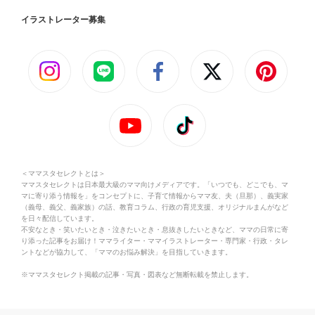
イラストレーター募集
＜ママスタセレクトとは＞
ママスタセレクトは日本最大級のママ向けメディアです。「いつでも、どこでも、マ
マに寄り添う情報を」をコンセプトに、子育て情報からママ友、夫（旦那）、義実家
（義母、義父、義家族）の話、教育コラム、行政の育児支援、オリジナルまんがなど
を日々配信しています。
不安なとき・笑いたいとき・泣きたいとき・息抜きしたいときなど、ママの日常に寄
り添った記事をお届け！ママライター・ママイラストレーター・専門家・行政・タレ
ントなどが協力して、「ママのお悩み解決」を目指していきます。
※ママスタセレクト掲載の記事・写真・図表など無断転載を禁止します。