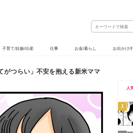
子育て/妊娠/出産
仕事
お金/暮らし
お出かけ/
てがつらい」不安を抱える新米ママ
人
1