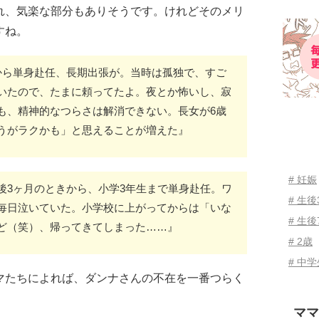
れ、気楽な部分もありそうです。けれどそのメリ
すね。
から単身赴任、長期出張が。当時は孤独で、すご
いたので、たまに頼ってたよ。夜とか怖いし、寂
も、精神的なつらさは解消できない。長女が6歳
うがラクかも」と思えることが増えた』
# 妊娠
後3ヶ月のときから、小学3年生まで単身赴任。ワ
# 生
毎日泣いていた。小学校に上がってからは「いな
# 生後
ど（笑）、帰ってきてしまった……』
# 2歳
# 中
マたちによれば、ダンナさんの不在を一番つらく
ママ