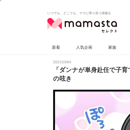
`
いつでも、どこでも、ママに寄り添う情報を
新着
人気企画
家族
2021/10/04
「ダンナが単身赴任で子育
の呟き