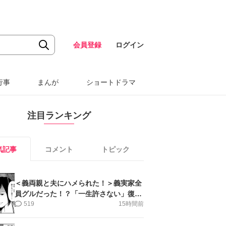
会員登録
ログイン
行事
まんが
ショートドラマ
注目ランキング
気記事
コメント
トピック
＜義両親と夫にハメられた！＞義実家全
員グルだった！？「一生許さない」復讐
誓った私【第6話まんが】
519
15時間前