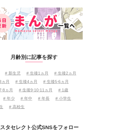
月齢別に記事を探す
# 新生児
# 生後1ヵ月
# 生後2ヵ月
後3ヵ月
# 生後4ヵ月
# 生後5⋅6ヵ月
7⋅8ヵ月
# 生後9⋅10⋅11ヵ月
# 1歳
# 年少
# 年中
# 年長
# 小学生
学生
# 高校生
スタセレクト公式SNSをフォロー