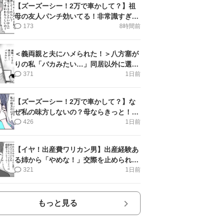
【ズーズーシー！2万で車かして？】祖
母の友人パンチ効いてる！非常識すぎ＜
第18話＞#4コマ母道場
173
8時間前
＜義両親と夫にハメられた！＞八方塞が
りの私「バカみたい…」同居以外に選択
肢がない【第5話まんが】
371
1日前
【ズーズーシー！2万で車かして？】な
ぜ私の味方しないの？母ならきっと！＜
第17話＞#4コマ母道場
426
1日前
【イヤ！出産費ワリカン男】出産経験あ
る姉から「やめな！」交際を止められ＜
第12話＞#4コマ母道場
321
1日前
もっと見る