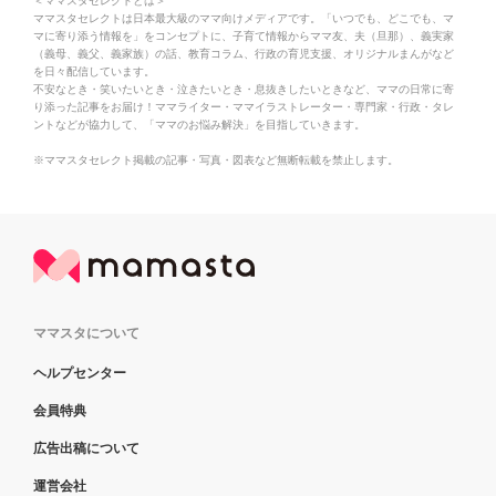
＜ママスタセレクトとは＞
ママスタセレクトは日本最大級のママ向けメディアです。「いつでも、どこでも、マ
マに寄り添う情報を」をコンセプトに、子育て情報からママ友、夫（旦那）、義実家
（義母、義父、義家族）の話、教育コラム、行政の育児支援、オリジナルまんがなど
を日々配信しています。
不安なとき・笑いたいとき・泣きたいとき・息抜きしたいときなど、ママの日常に寄
り添った記事をお届け！ママライター・ママイラストレーター・専門家・行政・タレ
ントなどが協力して、「ママのお悩み解決」を目指していきます。
※ママスタセレクト掲載の記事・写真・図表など無断転載を禁止します。
ママスタについて
ヘルプセンター
会員特典
広告出稿について
運営会社