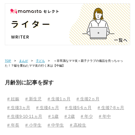
TOP
まんが
子ども
＜非常識なママ友＞親子クラブの備品を売っちゃっ
た！？嘘を重ねたママ友の行く末は【中編】
月齢別に記事を探す
# 妊娠
# 新生児
# 生後1ヵ月
# 生後2ヵ月
# 生後3ヵ月
# 生後4ヵ月
# 生後5⋅6ヵ月
# 生後7⋅8ヵ月
# 生後9⋅10⋅11ヵ月
# 1歳
# 2歳
# 年少
# 年中
# 年長
# 小学生
# 中学生
# 高校生