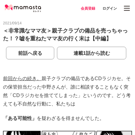
会員登録
ログイン
2021/09/14
＜非常識なママ友＞親子クラブの備品を売っちゃっ
た！？嘘を重ねたママ友の行く末は【中編】
前話へ戻る
連載1話から読む
前回からの続き。
親子クラブの備品であるCDラジカセ。そ
の保管担当だった中野さんが、誰に相談することもなく突
然「CDラジカセを捨ててしまった」というのです。どう考
えても不自然な行動に、私たちは
「ある可能性」
を疑わざるを得ませんでした。