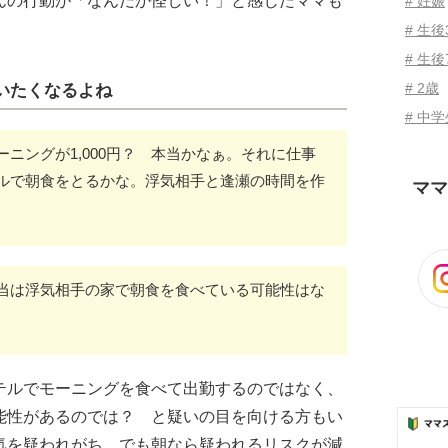
んの行動が「なんだか怪しい！」と感じたママも
# 妊娠
# 生
# 生後
# 2歳
いたくなるよね
# 中
ニングが1,000円？ 本当かなぁ。それに仕事
ルで朝食をとるかな。浮気相手と逢瀬の時間を作
ママ
当は浮気相手の家で朝食を食べている可能性はな
テルでモーニングを食べて出勤するのではなく、
能性があるのでは？ と疑いの目を向ける方もい
気を疑われがち。でも朝なら疑われるリスクが減