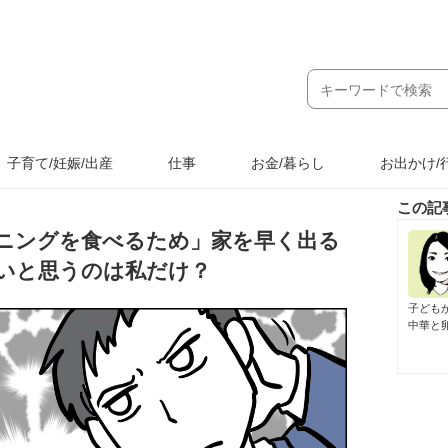
子育て/妊娠/出産
仕事
お金/暮らし
お出かけ/
この記
ニングを食べるため」家を早く出る
いと思うのは私だけ？
子ども
中華と