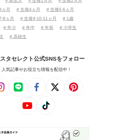
# 新生児
# 生後1ヵ月
# 生後2ヵ月
後3ヵ月
# 生後4ヵ月
# 生後5⋅6ヵ月
7⋅8ヵ月
# 生後9⋅10⋅11ヵ月
# 1歳
# 年少
# 年中
# 年長
# 小学生
学生
# 高校生
スタセレクト公式SNSをフォロー
人気記事やお役立ち情報を配信中！