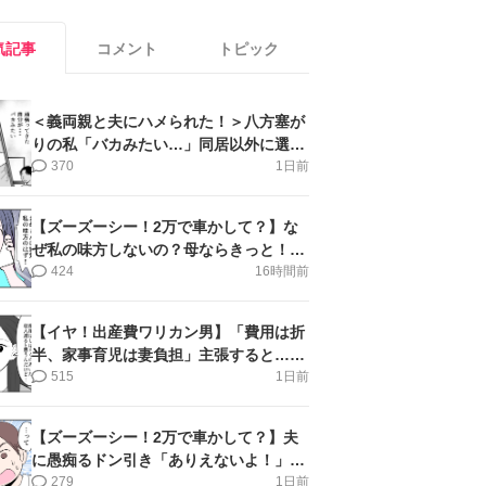
気記事
コメント
トピック
＜義両親と夫にハメられた！＞八方塞が
りの私「バカみたい…」同居以外に選択
肢がない【第5話まんが】
370
1日前
【ズーズーシー！2万で車かして？】な
ぜ私の味方しないの？母ならきっと！＜
第17話＞#4コマ母道場
424
16時間前
【イヤ！出産費ワリカン男】「費用は折
半、家事育児は妻負担」主張すると…＜
第11話＞#4コマ母道場
515
1日前
【ズーズーシー！2万で車かして？】夫
に愚痴るドン引き「ありえないよ！」＜
第16話＞#4コマ母道場
279
1日前