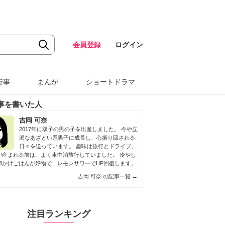
会員登録
ログイン
行事
まんが
ショートドラマ
事を書いた人
吉岡 可奈
2017年に双子の男の子を出産しました。 今や立
派なあざとい系男子に成長し、心振り回される
日々を送っています。 趣味は旅行とドライブ。
が産まれる前は、よく車中泊旅行していました。 冷やし
卵かけごはんが好物で、レモンサワーでHP回復します。
吉岡 可奈 の記事一覧
→
注目ランキング