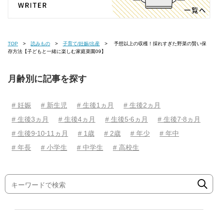
TOP
読みもの
子育て/妊娠/出産
予想以上の収穫！採れすぎた野菜の賢い保
存方法【子どもと一緒に楽しむ家庭菜園09】
月齢別に記事を探す
# 妊娠
# 新生児
# 生後1ヵ月
# 生後2ヵ月
# 生後3ヵ月
# 生後4ヵ月
# 生後5⋅6ヵ月
# 生後7⋅8ヵ月
# 生後9⋅10⋅11ヵ月
# 1歳
# 2歳
# 年少
# 年中
# 年長
# 小学生
# 中学生
# 高校生