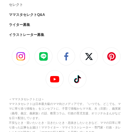
セレクト
ママスタセレクトQ&A
ライター募集
イラストレーター募集
＜ママスタセレクトとは＞
ママスタセレクトは日本最大級のママ向けメディアです。「いつでも、どこでも、マ
マに寄り添う情報を」をコンセプトに、子育て情報からママ友、夫（旦那）、義実家
（義母、義父、義家族）の話、教育コラム、行政の育児支援、オリジナルまんがなど
を日々配信しています。
不安なとき・笑いたいとき・泣きたいとき・息抜きしたいときなど、ママの日常に寄
り添った記事をお届け！ママライター・ママイラストレーター・専門家・行政・タレ