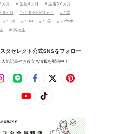
後3ヵ月
# 生後4ヵ月
# 生後5⋅6ヵ月
7⋅8ヵ月
# 生後9⋅10⋅11ヵ月
# 1歳
# 年少
# 年中
# 年長
# 小学生
学生
# 高校生
スタセレクト公式SNSをフォロー
人気記事やお役立ち情報を配信中！