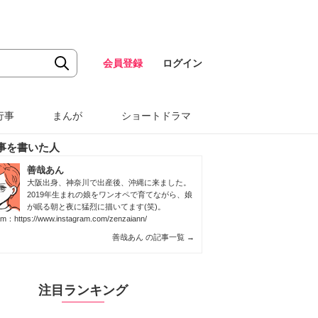
会員登録
ログイン
行事
まんが
ショートドラマ
事を書いた人
善哉あん
大阪出身、神奈川で出産後、沖縄に来ました。
2019年生まれの娘をワンオペで育てながら、娘
が眠る朝と夜に猛烈に描いてます(笑)。
ram：
https://www.instagram.com/zenzaiann/
善哉あん の記事一覧
→
注目ランキング