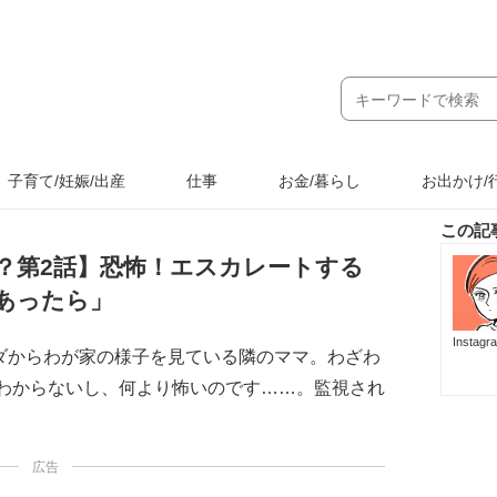
子育て/妊娠/出産
仕事
お金/暮らし
お出かけ/
この記
？第2話】恐怖！エスカレートする
あったら」
Instag
ダからわが家の様子を見ている隣のママ。わざわ
もわからないし、何より怖いのです……。監視され
広告