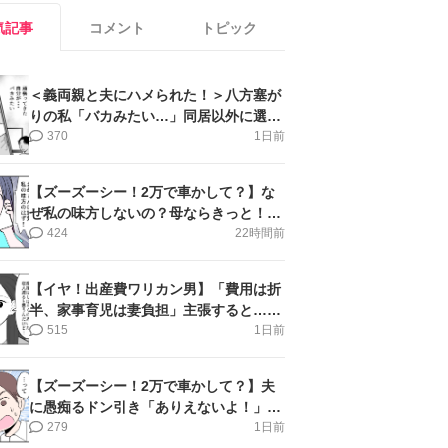
気記事
コメント
トピック
＜義両親と夫にハメられた！＞八方塞が
りの私「バカみたい…」同居以外に選択
肢がない【第5話まんが】
370
1日前
【ズーズーシー！2万で車かして？】な
ぜ私の味方しないの？母ならきっと！＜
第17話＞#4コマ母道場
424
22時間前
【イヤ！出産費ワリカン男】「費用は折
半、家事育児は妻負担」主張すると…＜
第11話＞#4コマ母道場
515
1日前
【ズーズーシー！2万で車かして？】夫
に愚痴るドン引き「ありえないよ！」＜
第16話＞#4コマ母道場
279
1日前