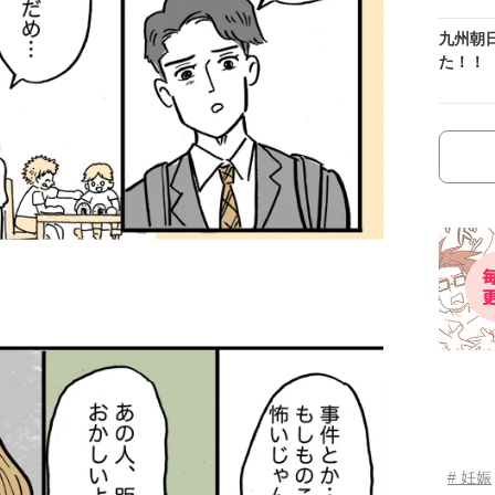
九州朝
た！！
# 妊娠