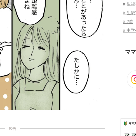
# 生
# 生後
# 2歳
# 中
ママ
広告