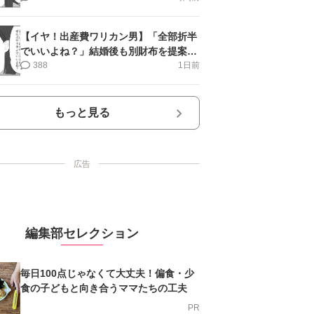
【イヤ！出産費ワリカン男】「全部折半
でいいよね？」結婚後も別財布を提案＜
第10話＞#4コマ母道場
388
1日前
もっと見る
広告
編集部セレクション
毎日100点じゃなくて大丈夫！偏食・少
食の子どもと向き合うママたちの工夫
PR