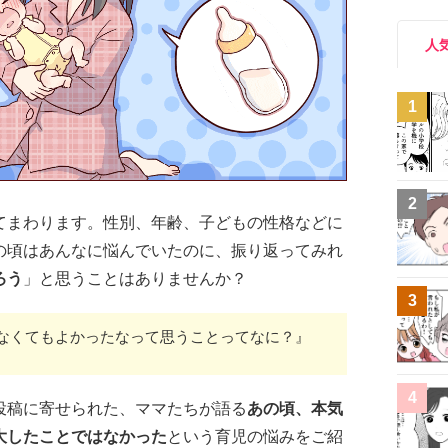
人
1
2
てまわります。性別、年齢、子どもの性格などに
の頃はあんなに悩んでいたのに、振り返ってみれ
ろう
」と思うことはありませんか？
3
なくてもよかったなって思うことってなに？』
4
投稿に寄せられた、ママたちが語る
あの頃、本気
大したことではなかった
という育児の悩みをご紹