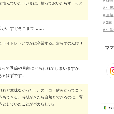
# 妊娠
で悩んでいた→いまは、放っておいたらずーっと
# 生
# 生後
# 2歳
日が、すぐそこまで……。
# 中
たトイトレ→いつかは卒業する。焦らずのんびり
ママ
なって季節や月齢にとらわれてしまいますが、
あるはずです。
けれど意味なかったし、ストロー飲みだってコッ
うちできる。時期がきたら自然とできるのに、育
うとしていたことがバカらしい』