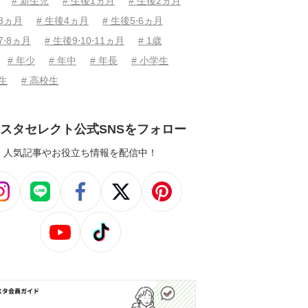
# 新生児
# 生後1ヵ月
# 生後2ヵ月
後3ヵ月
# 生後4ヵ月
# 生後5⋅6ヵ月
7⋅8ヵ月
# 生後9⋅10⋅11ヵ月
# 1歳
# 年少
# 年中
# 年長
# 小学生
学生
# 高校生
スタセレクト公式SNSをフォロー
人気記事やお役立ち情報を配信中！