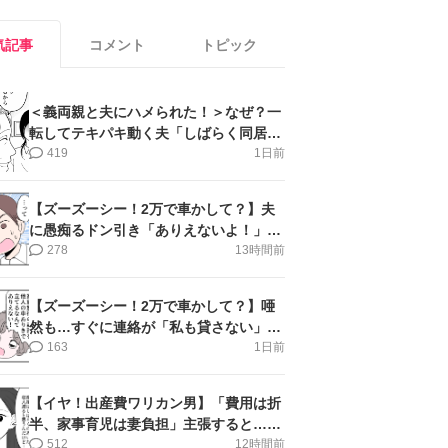
気記事
コメント
トピック
＜義両親と夫にハメられた！＞なぜ？一
転してテキパキ動く夫「しばらく同居」
提案され【第4話まんが】
419
1日前
【ズーズーシー！2万で車かして？】夫
に愚痴るドン引き「ありえないよ！」＜
第16話＞#4コマ母道場
278
13時間前
【ズーズーシー！2万で車かして？】唖
然も…すぐに連絡が「私も貸さない」＜
第15話＞#4コマ母道場
163
1日前
【イヤ！出産費ワリカン男】「費用は折
半、家事育児は妻負担」主張すると…＜
第11話＞#4コマ母道場
512
12時間前