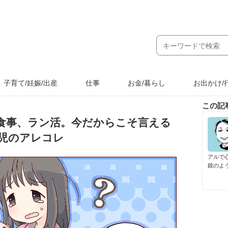
子育て/妊娠/出産
仕事
お金/暮らし
お出かけ/
この記
食事、ラン活。今だからこそ言える
児のアレコレ
アルで
鏡のよ