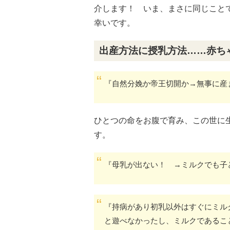
介します！ いま、まさに同じこと
幸いです。
出産方法に授乳方法……赤ち
『自然分娩か帝王切開か→無事に産
ひとつの命をお腹で育み、この世に
す。
『母乳が出ない！ →ミルクでも子
『持病があり初乳以外はすぐにミル
と遊べなかったし、ミルクであるこ