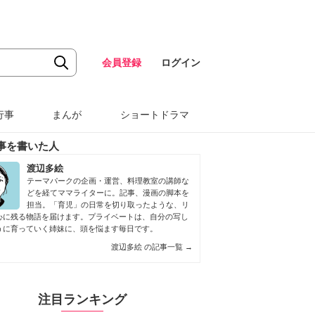
会員登録
ログイン
行事
まんが
ショートドラマ
事を書いた人
渡辺多絵
テーマパークの企画・運営、料理教室の講師な
どを経てママライターに。記事、漫画の脚本を
担当。「育児」の日常を切り取ったような、リ
心に残る物語を届けます。プライベートは、自分の写し
うに育っていく姉妹に、頭を悩ます毎日です。
渡辺多絵 の記事一覧
→
注目ランキング