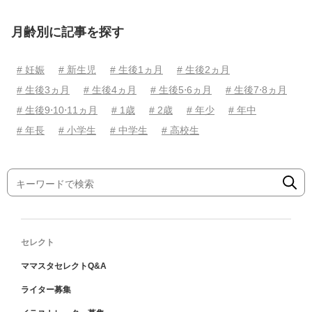
月齢別に記事を探す
# 妊娠
# 新生児
# 生後1ヵ月
# 生後2ヵ月
# 生後3ヵ月
# 生後4ヵ月
# 生後5⋅6ヵ月
# 生後7⋅8ヵ月
# 生後9⋅10⋅11ヵ月
# 1歳
# 2歳
# 年少
# 年中
# 年長
# 小学生
# 中学生
# 高校生
セレクト
ママスタセレクトQ&A
ライター募集