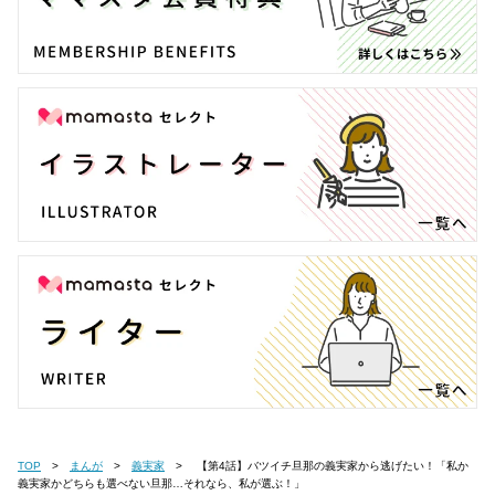
TOP
まんが
義実家
【第4話】バツイチ旦那の義実家から逃げたい！「私か
義実家かどちらも選べない旦那…それなら、私が選ぶ！」