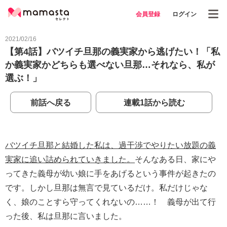
会員登録
ログイン
2021/02/16
【第4話】バツイチ旦那の義実家から逃げたい！「私
か義実家かどちらも選べない旦那…それなら、私が
選ぶ！」
前話へ戻る
連載1話から読む
バツイチ旦那と結婚した私は、過干渉でやりたい放題の義
実家に追い詰められていきました。
そんなある日、家にや
ってきた義母が幼い娘に手をあげるという事件が起きたの
です。しかし旦那は無言で見ているだけ。私だけじゃな
く、娘のことすら守ってくれないの……！ 義母が出て行
った後、私は旦那に言いました。