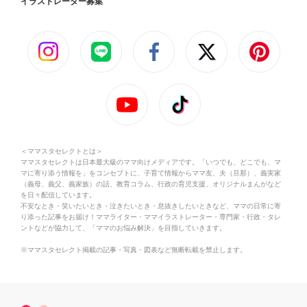
イラストレーター募集
＜ママスタセレクトとは＞
ママスタセレクトは日本最大級のママ向けメディアです。「いつでも、どこでも、マ
マに寄り添う情報を」をコンセプトに、子育て情報からママ友、夫（旦那）、義実家
（義母、義父、義家族）の話、教育コラム、行政の育児支援、オリジナルまんがなど
を日々配信しています。
不安なとき・笑いたいとき・泣きたいとき・息抜きしたいときなど、ママの日常に寄
り添った記事をお届け！ママライター・ママイラストレーター・専門家・行政・タレ
ントなどが協力して、「ママのお悩み解決」を目指していきます。
※ママスタセレクト掲載の記事・写真・図表など無断転載を禁止します。