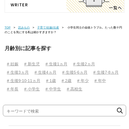
TOP
読みもの
子育て/妊娠/出産
小学生同士の金銭トラブル。たった数十円
のことを気にする私は細かすぎますか？
月齢別に記事を探す
# 妊娠
# 新生児
# 生後1ヵ月
# 生後2ヵ月
# 生後3ヵ月
# 生後4ヵ月
# 生後5⋅6ヵ月
# 生後7⋅8ヵ月
# 生後9⋅10⋅11ヵ月
# 1歳
# 2歳
# 年少
# 年中
# 年長
# 小学生
# 中学生
# 高校生