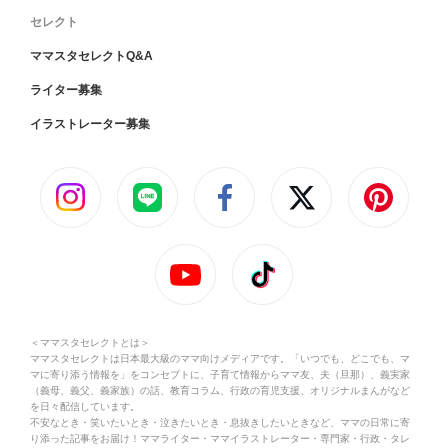
セレクト
ママスタセレクトQ&A
ライター募集
イラストレーター募集
＜ママスタセレクトとは＞
ママスタセレクトは日本最大級のママ向けメディアです。「いつでも、どこでも、マ
マに寄り添う情報を」をコンセプトに、子育て情報からママ友、夫（旦那）、義実家
（義母、義父、義家族）の話、教育コラム、行政の育児支援、オリジナルまんがなど
を日々配信しています。
不安なとき・笑いたいとき・泣きたいとき・息抜きしたいときなど、ママの日常に寄
り添った記事をお届け！ママライター・ママイラストレーター・専門家・行政・タレ