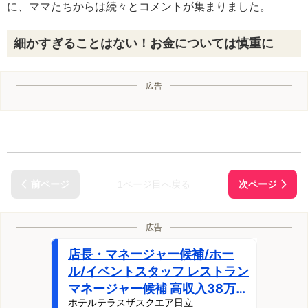
に、ママたちからは続々とコメントが集まりました。
細かすぎることはない！お金については慎重に
広告
1ページ目へ戻る
広告
店長・マネージャー候補/ホー
ル/イベントスタッフ レストラン
マネージャー候補 高収入38万円
ホテルテラスザスクエア日立
も可·店舗運営補助