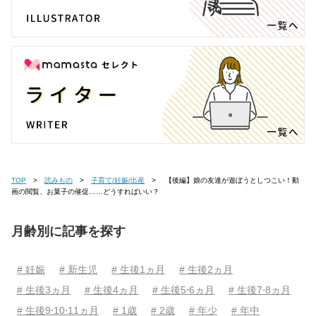
TOP
読みもの
子育て/妊娠/出産
【後編】娘の友達が遊ぼうとしつこい！動
画の閲覧、お菓子の催促……どうすればいい？
月齢別に記事を探す
# 妊娠
# 新生児
# 生後1ヵ月
# 生後2ヵ月
# 生後3ヵ月
# 生後4ヵ月
# 生後5⋅6ヵ月
# 生後7⋅8ヵ月
# 生後9⋅10⋅11ヵ月
# 1歳
# 2歳
# 年少
# 年中