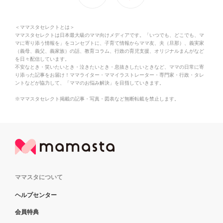
＜ママスタセレクトとは＞
ママスタセレクトは日本最大級のママ向けメディアです。「いつでも、どこでも、マ
マに寄り添う情報を」をコンセプトに、子育て情報からママ友、夫（旦那）、義実家
（義母、義父、義家族）の話、教育コラム、行政の育児支援、オリジナルまんがなど
を日々配信しています。
不安なとき・笑いたいとき・泣きたいとき・息抜きしたいときなど、ママの日常に寄
り添った記事をお届け！ママライター・ママイラストレーター・専門家・行政・タレ
ントなどが協力して、「ママのお悩み解決」を目指していきます。
※ママスタセレクト掲載の記事・写真・図表など無断転載を禁止します。
ママスタについて
ヘルプセンター
会員特典